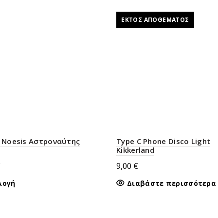
ΕΚΤΌΣ ΑΠΟΘΈΜΑΤΟΣ
t Noesis Αστροναύτης
Type C Phone Disco Light
Kikkerland
€
9,00
€
Αυτό
λογή
Διαβάστε περισσότερα
το
προϊόν