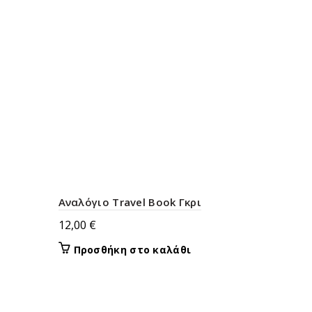
έχει
πολλαπλές
παραλλαγές.
Οι
επιλογές
μπορούν
να
επιλεγούν
στη
σελίδα
του
προϊόντος
Αναλόγιο Travel Book Γκρι
12,00
€
Προσθήκη στο καλάθι