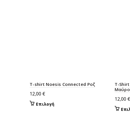
T-shirt Noesis Connected Ροζ
T-Shir
Μαύρο
12,00
€
12,00
Αυτό
Επιλογή
Επι
το
προϊόν
έχει