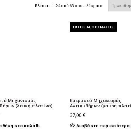
Βλέπετε 1–24 από 63 αποτελέσματα
ΕΚΤΌΣ ΑΠΟΘΈΜΑΤΟΣ
στό Μηχανισμός
Kρεμαστό Μηχανισμός
θήρων (λευκή πλατίνα)
Αντικυθήρων (μαύρη πλατ
€
37,00
€
σθήκη στο καλάθι
Διαβάστε περισσότερα