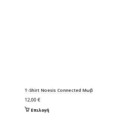
T-Shirt Noesis Connected Μωβ
12,00
€
Αυτό
Επιλογή
το
προϊόν