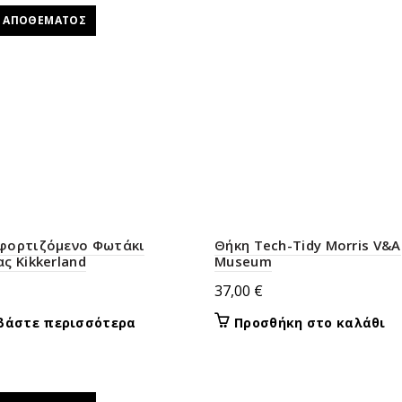
έχει
Σ ΑΠΟΘΈΜΑΤΟΣ
πολλαπλές
παραλλαγές.
Οι
επιλογές
μπορούν
να
επιλεγούν
στη
σελίδα
του
φορτιζόμενο Φωτάκι
Θήκη Tech-Tidy Morris V&A
προϊόντος
ς Kikkerland
Museum
37,00
€
βάστε περισσότερα
Προσθήκη στο καλάθι