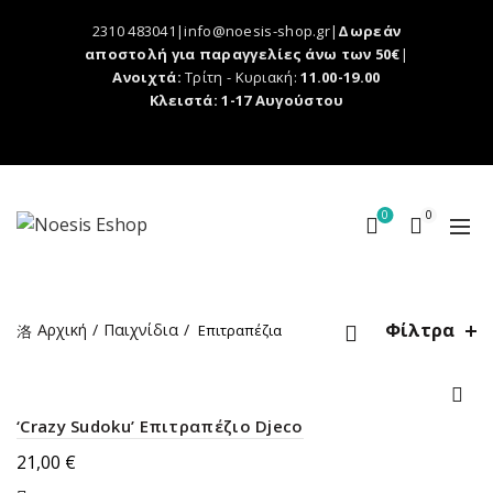
2310 483041|info@noesis-shop.gr|
Δωρεάν
αποστολή για παραγγελίες άνω των 50€
|
Ανοιχτά:
Τρίτη - Κυριακή:
11.00-19.00
Κλειστά: 1-17 Αυγούστου
0
0
Φίλτρα
Αρχική
Παιχνίδια
Επιτραπέζια
‘Crazy Sudoku’ Επιτραπέζιο Djeco
21,00
€