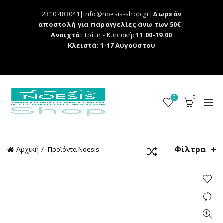
2310 483041|info@noesis-shop.gr|
Δωρεάν
αποστολή για παραγγελίες άνω των 50€
|
Ανοιχτά:
Τρίτη - Κυριακή:
11.00-19.00
Κλειστά: 1-17 Αυγούστου
0
0
Φίλτρα
Αρχική
Προϊόντα Noesis