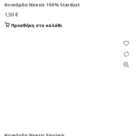
προϊόντος
Κονκάρδα Noesis 100% Stardust
1,50
€
Προσθήκη στο καλάθι
Κονκάρδα Noesis Einstein