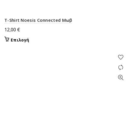
T-Shirt Noesis Connected Μωβ
12,00
€
Αυτό
Επιλογή
το
προϊόν
έχει
πολλαπλές
παραλλαγές.
Οι
επιλογές
μπορούν
να
επιλεγούν
στη
σελίδα