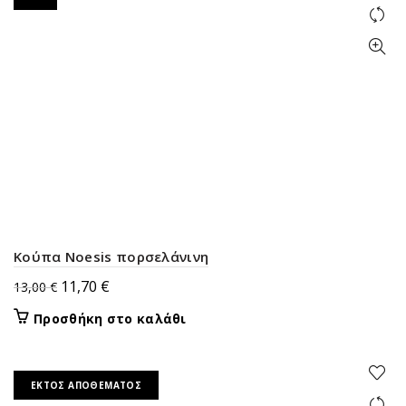
Κούπα Noesis πορσελάνινη
Original
Η
11,70
€
13,00
€
price
τρέχουσα
Προσθήκη στο καλάθι
was:
τιμή
13,00 €.
είναι:
11,70 €.
ΕΚΤΌΣ ΑΠΟΘΈΜΑΤΟΣ