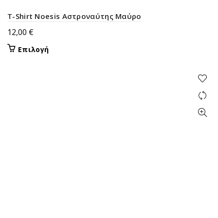
προϊόντος
T-Shirt Noesis Αστροναύτης Μαύρο
12,00
€
Αυτό
Επιλογή
το
προϊόν
έχει
πολλαπλές
παραλλαγές.
Οι
επιλογές
μπορούν
να
επιλεγούν
στη
σελίδα
του