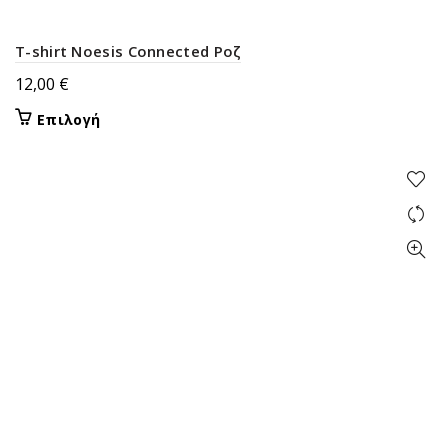
του
προϊόντος
T-shirt Noesis Connected Ροζ
12,00
€
Αυτό
Επιλογή
το
προϊόν
έχει
πολλαπλές
παραλλαγές.
Οι
επιλογές
μπορούν
να
επιλεγούν
στη
σελίδα
του