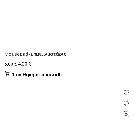
Mousepad-Σημειωματάριο
Original
Η
4,00
€
5,00
€
price
τρέχουσα
Προσθήκη στο καλάθι
was:
τιμή
5,00 €.
είναι:
4,00 €.