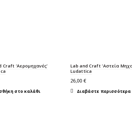
d Craft ‘Αερομηχανές’
Lab and Craft ‘Αστεία Μηχα
ica
Ludattica
€
26,00
€
σθήκη στο καλάθι
Διαβάστε περισσότερα