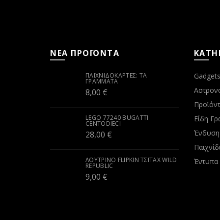
ΝΕΑ ΠΡΟΪΟΝΤΑ
ΚΑΤΗ
ΠΑΙΧΝΙΔΟΚΆΡΤΕΣ: ΤΑ
Gadget
ΓΡΆΜΜΑΤΑ
Αστρον
8,00
€
Προϊόντ
LEGO 77240 BUGATTI
Είδη Γρ
CENTODIECI
Ένδυση
28,00
€
Παιχνίδ
ΛΟΎΤΡΙΝΟ FLIPKIN ΤΣΙΤΆΧ WILD
Έντυπα
REPUBLIC
9,00
€