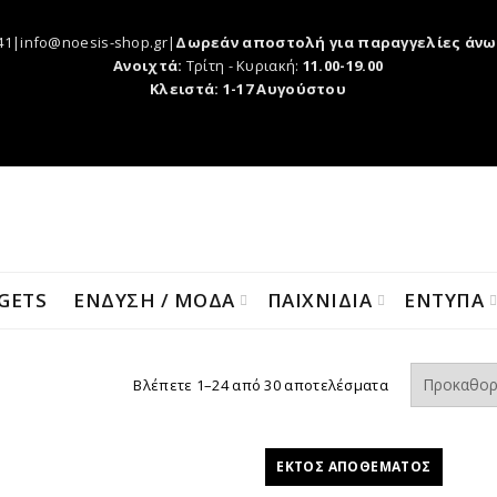
41|info@noesis-shop.gr|
Δωρεάν αποστολή για παραγγελίες άνω
Ανοιχτά:
Τρίτη - Κυριακή:
11.00-19.00
Κλειστά: 1-17 Αυγούστου
GETS
ΕΝΔΥΣΗ / ΜΟΔΑ
ΠΑΙΧΝΙΔΙΑ
ΕΝΤΥΠΑ
Βλέπετε 1–24 από 30 αποτελέσματα
ΕΚΤΌΣ ΑΠΟΘΈΜΑΤΟΣ