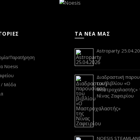
ΓΟΡΙΕΣ
ΤΑ ΝΕΑ ΜΑΣ
s
Astroparty 25.04.2
ομία/Παρατήρηση
α Noesis
αφείου
Διαδραστική παρου
του βιβλίου «Ο
 / Μόδα
Μαστροχαλαστής» 
ια
Νίνας Ζαφειρίου
NOESIS STEAMLAND