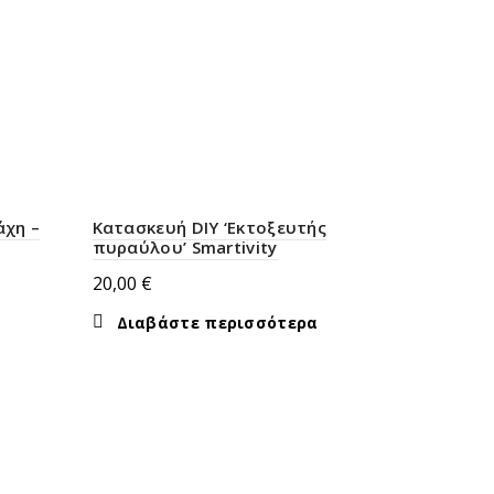
άχη –
Κατασκευή DIY ‘Εκτοξευτής
πυραύλου’ Smartivity
20,00
€
Διαβάστε περισσότερα