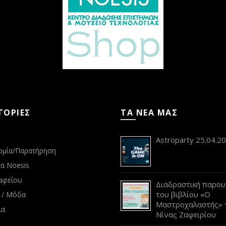
ΓΟΡΙΕΣ
ΤΑ ΝΕΑ ΜΑΣ
s
Astroparty 25.04.2
ομία/Παρατήρηση
α Noesis
αφείου
Διαδραστική παρου
του βιβλίου «Ο
 / Μόδα
Μαστροχαλαστής» 
ια
Νίνας Ζαφειρίου