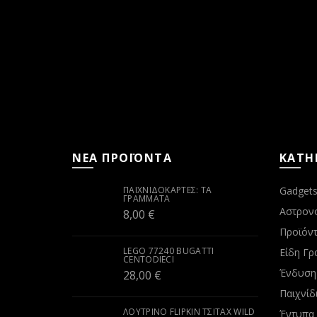
ΝΕΑ ΠΡΟΪΟΝΤΑ
ΚΑΤΗ
ΠΑΙΧΝΙΔΟΚΆΡΤΕΣ: ΤΑ
Gadget
ΓΡΆΜΜΑΤΑ
Αστρον
8,00
€
Προϊόντ
LEGO 77240 BUGATTI
Είδη Γρ
CENTODIECI
Ένδυση
28,00
€
Παιχνίδ
ΛΟΎΤΡΙΝΟ FLIPKIN ΤΣΙΤΆΧ WILD
Έντυπα