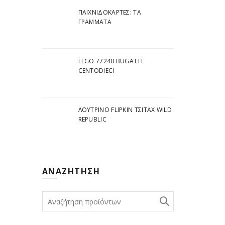
ΠΑΙΧΝΙΔΟΚΆΡΤΕΣ: ΤΑ
ΓΡΆΜΜΑΤΑ
8,00
€
LEGO 77240 BUGATTI
CENTODIECI
28,00
€
ΛΟΎΤΡΙΝΟ FLIPKIN ΤΣΙΤΆΧ WILD
REPUBLIC
9,00
€
ΑΝΑΖΉΤΗΣΗ
Search
for: