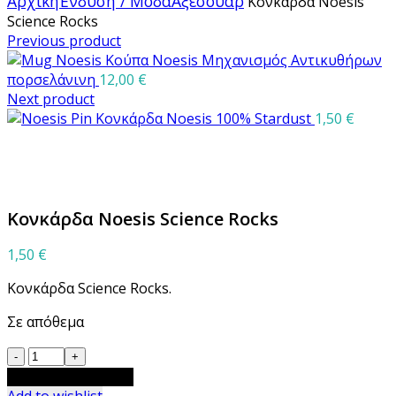
Αρχική
Ένδυση / Μόδα
Αξεσουάρ
Κονκάρδα Noesis
Science Rocks
Previous product
Κούπα Noesis Μηχανισμός Αντικυθήρων
πορσελάνινη
12,00
€
Next product
Κονκάρδα Noesis 100% Stardust
1,50
€
Μεγέθυνση
Κονκάρδα Noesis Science Rocks
1,50
€
Κονκάρδα Science Rocks.
Σε απόθεμα
Κονκάρδα
Noesis
Προσθήκη στο καλάθι
Science