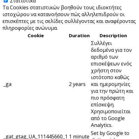
Στατιστικά
Τα Cookies στατιστικών βοηθούν τους ιδιοκτήτες
ιστοχώρου να κατανοήσουν πώς αλληλεπιδρούν οι
επισκέπτες με τις σελίδες συλλέγοντας και αναφέροντας
πληροφορίες ανώνυμα.
Cookie
Duration
Description
Συλλέγει
δεδομένα για τον
αριθμό των
επισκέψεων ενός
χρήστη στον
ιστότοπο καθώς
_ga
2 years
και ημερομηνίες
για την πρώτη και
πιο πρόσφατη
επίσκεψη.
Χρησιμοποιείται
από το Google
Analytics.
Set by Google to
_gat_gtag_UA_111445660_1
1 minute