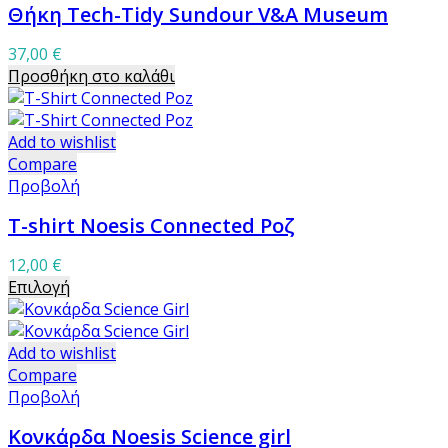
Θήκη Tech-Tidy Sundour V&A Museum
37,00
€
Προσθήκη στο καλάθι
Add to wishlist
Compare
Προβολή
T-shirt Noesis Connected Ροζ
12,00
€
Αυτό
Επιλογή
το
προϊόν
έχει
Add to wishlist
πολλαπλές
Compare
παραλλαγές.
Προβολή
Οι
Κονκάρδα Noesis Science girl
επιλογές