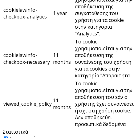
αποθήκευση της
cookielawinfo-
1 year
συγκατάθεσης του
checkbox-analytics
χρήστη για τα cookie
στην κατηγορία
"Analytics".
Το cookie
χρησιμοποιείται για την
cookielawinfo-
11
αποθήκευση της
checkbox-necessary
months
συναίνεσης του χρήστη
για τα cookies στην
κατηγορία "Απαραίτητα".
Το cookie
χρησιμοποιείται για την
αποθήκευση του εάν ο
11
viewed_cookie_policy
χρήστης έχει συναινέσει
months
ή όχι στη χρήση cookie.
Δεν αποθηκεύει
προσωπικά δεδομένα.
Στατιστικά