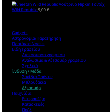
Λούτρινο Flipkin Τσιτάχ
Wild Republic
9,00
€
ΚΑΤΗΓΟΡΙΕΣ
Gadgets
Αστρονομία/Παρατήρηση
Προϊόντα Noesis
Είδη Γραφείου
Διακόσμηση γραφείου
Αναλώσιμα & Αξεσουάρ γραφείου
Σχολικά
Ένδυση / Μόδα
Σακίδια Τσάντες
Μπλουζάκια
Αξεσουάρ
Παιχνίδια
Επιτραπέζια
Κατασκευές
Παζλ