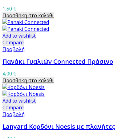
μπορούν
1,50
€
να
Προσθήκη στο καλάθι
επιλεγούν
στη
σελίδα
Add to wishlist
του
Compare
προϊόντος
Προβολή
Πανάκι Γυαλιών Connected Πράσινο
4,00
€
Προσθήκη στο καλάθι
Add to wishlist
Compare
Προβολή
Lanyard Κορδόνι Noesis με πλανήτες