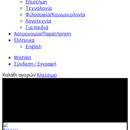
Επιστήμη
Τεχνολογία
Φιλοσοφία/Κοινωνιολογία
Λογοτεχνία
Για παιδιά
Αστρονομία/Παρατήρηση
Ελληνικα
English
Wishlist
Σύνδεση / Εγγραφή
Καλάθι αγορών
Κλείσιμο
2310 483041|info@noesis-shop.gr|
Δωρεάν αποστολή
για παραγγελίες άνω των 50€
|
Ανοιχτά:
Τρίτη - Κυριακή:
11.00-19.00
Κλειστά: 1-17 Αυγούστου