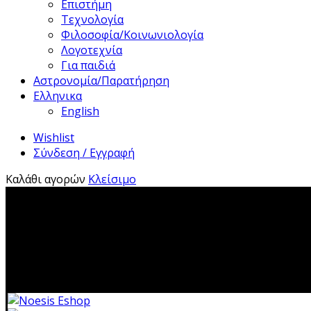
Επιστήμη
Τεχνολογία
Φιλοσοφία/Κοινωνιολογία
Λογοτεχνία
Για παιδιά
Αστρονομία/Παρατήρηση
Ελληνικα
English
Wishlist
Σύνδεση / Εγγραφή
Καλάθι αγορών
Κλείσιμο
2310 483041|i