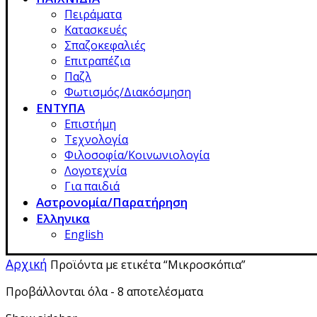
Πειράματα
Κατασκευές
Σπαζοκεφαλιές
Επιτραπέζια
Παζλ
Φωτισμός/Διακόσμηση
ΕΝΤΥΠΑ
Επιστήμη
Τεχνολογία
Φιλοσοφία/Κοινωνιολογία
Λογοτεχνία
Για παιδιά
Αστρονομία/Παρατήρηση
Ελληνικα
English
Αρχική
Προϊόντα με ετικέτα “Μικροσκόπια”
Προβάλλονται όλα - 8 αποτελέσματα