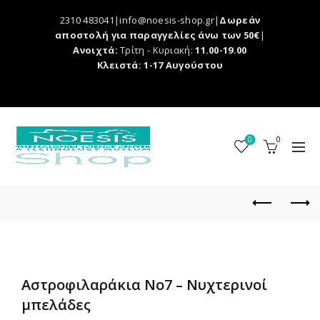
2310 483041|info@noesis-shop.gr|
Δωρεάν
αποστολή για παραγγελίες άνω των 50€
|
Ανοιχτά:
Τρίτη - Κυριακή:
11.00-19.00
Κλειστά: 1-17 Αυγούστου
0
0
Αστροφιλαράκια Νο7 – Νυχτερινοί
μπελάδες