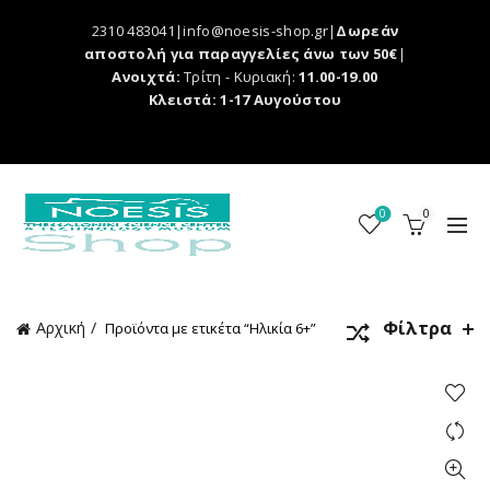
2310 483041|info@noesis-shop.gr|
Δωρεάν
αποστολή για παραγγελίες άνω των 50€
|
Ανοιχτά:
Τρίτη - Κυριακή:
11.00-19.00
Κλειστά: 1-17 Αυγούστου
0
0
Φίλτρα
Αρχική
Προϊόντα με ετικέτα “Ηλικία 6+”