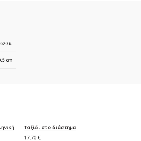
,620 κ.
3,5 cm
ληνική
Ταξίδι στο διάστημα
Αυτοβιογρ
Το χρονικ
17,70
€