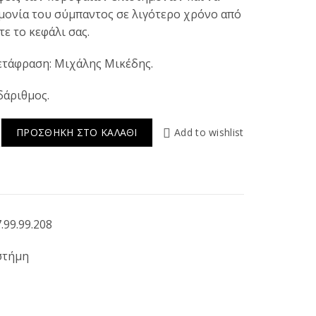
μονία του σύμπαντος σε λιγότερο χρόνο από
τε το κεφάλι σας.
Μετάφραση: Μιχάλης Μικέδης.
δάριθμος.
ιστημονικές θεωρίες που επηρέασαν την ανθρωπότητα ποσότητα
Add to wishlist
ΠΡΟΣΘΉΚΗ ΣΤΟ ΚΑΛΆΘΙ
.99.99.208
στήμη