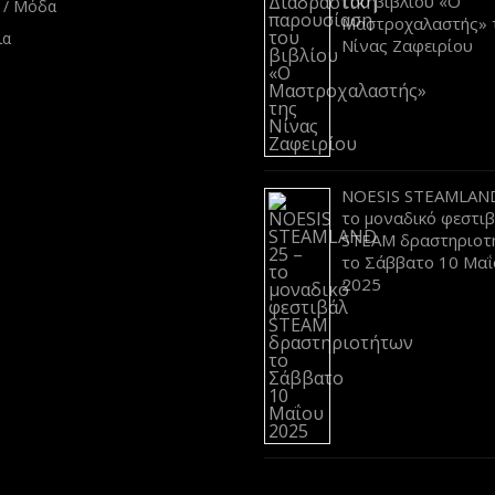
του βιβλίου «Ο
 / Μόδα
Μαστροχαλαστής» 
ια
Νίνας Ζαφειρίου
NOESIS STEAMLAND
το μοναδικό φεστι
STEAM δραστηριοτ
το Σάββατο 10 Μαΐ
2025