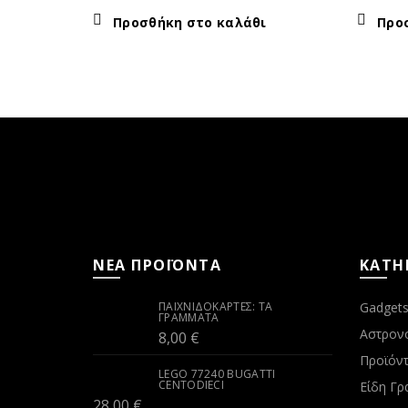
Προσθήκη στο καλάθι
Προ
ΝΕΑ ΠΡΟΪΟΝΤΑ
ΚΑΤΗ
ΠΑΙΧΝΙΔΟΚΆΡΤΕΣ: ΤΑ
Gadget
ΓΡΆΜΜΑΤΑ
Αστρον
8,00
€
Προϊόντ
LEGO 77240 BUGATTI
CENTODIECI
Είδη Γρ
28,00
€