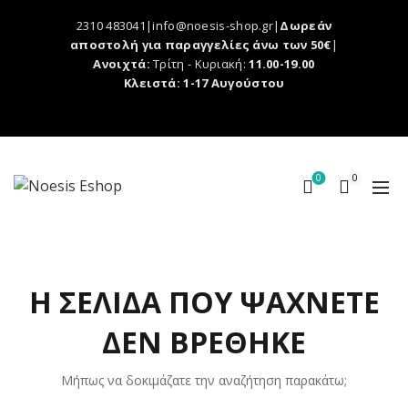
2310 483041|info@noesis-shop.gr|
Δωρεάν
αποστολή για παραγγελίες άνω των 50€
|
Ανοιχτά:
Τρίτη - Κυριακή:
11.00-19.00
Κλειστά: 1-17 Αυγούστου
0
0
Η ΣΕΛΊΔΑ ΠΟΥ ΨΆΧΝΕΤΕ
ΔΕΝ ΒΡΈΘΗΚΕ
Μήπως να δοκιμάζατε την αναζήτηση παρακάτω;