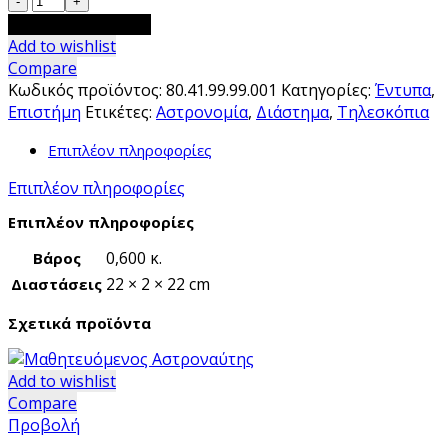
και
Προσθήκη στο καλάθι
τέλος
Add to wishlist
-
Compare
Η
Κωδικός προϊόντος:
80.41.99.99.001
Κατηγορίες:
Έντυπα
,
ιστορία
Επιστήμη
Ετικέτες:
Αστρονομία
,
Διάστημα
,
Τηλεσκόπια
του
Επιπλέον πληροφορίες
σύμπαντος
ποσότητα
Επιπλέον πληροφορίες
Επιπλέον πληροφορίες
0,600 κ.
Βάρος
22 × 2 × 22 cm
Διαστάσεις
Σχετικά προϊόντα
Add to wishlist
Compare
Προβολή