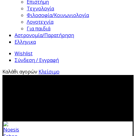
Επιστήμη
Τεχνολογία
Φιλοσοφία/Κοινωνιολογία
Λογοτεχνία
Για παιδιά
Αστρονομία/Παρατήρηση
Ελληνικα
Wishlist
Σύνδεση / Εγγραφή
Καλάθι αγορών
Κλείσιμο
2310 483041|info@noesis-shop.gr|
Δωρεάν αποστολή
για παραγγελίες άνω των 50€
|
Ανοιχτά:
Τρίτη - Κυριακή:
11.00-19.00
Κλειστά: 1-17 Αυγούστου