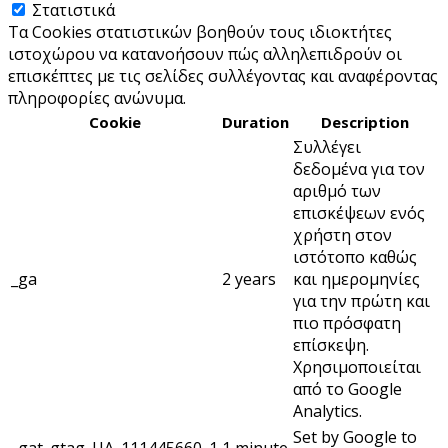
Στατιστικά
Τα Cookies στατιστικών βοηθούν τους ιδιοκτήτες
ιστοχώρου να κατανοήσουν πώς αλληλεπιδρούν οι
επισκέπτες με τις σελίδες συλλέγοντας και αναφέροντας
πληροφορίες ανώνυμα.
Cookie
Duration
Description
Συλλέγει
δεδομένα για τον
αριθμό των
επισκέψεων ενός
χρήστη στον
ιστότοπο καθώς
_ga
2 years
και ημερομηνίες
για την πρώτη και
πιο πρόσφατη
επίσκεψη.
Χρησιμοποιείται
από το Google
Analytics.
Set by Google to
_gat_gtag_UA_111445660_1
1 minute