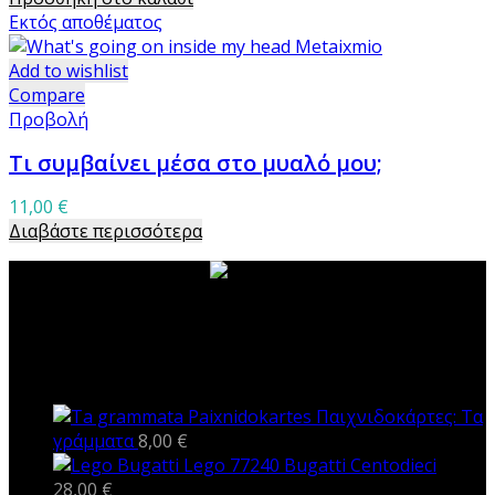
Εκτός αποθέματος
Add to wishlist
Compare
Προβολή
Τι συμβαίνει μέσα στο μυαλό μου;
11,00
€
Διαβάστε περισσότερα
ΝΕΑ ΠΡΟΪΟΝΤΑ
Παιχνιδοκάρτες: Τα
γράμματα
8,00
€
Lego 77240 Bugatti Centodieci
28,00
€