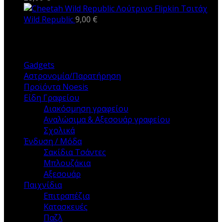
Λούτρινο Flipkin Τσιτάχ
Wild Republic
9,00
€
ΚΑΤΗΓΟΡΙΕΣ
Gadgets
Αστρονομία/Παρατήρηση
Προϊόντα Noesis
Είδη Γραφείου
Διακόσμηση γραφείου
Αναλώσιμα & Αξεσουάρ γραφείου
Σχολικά
Ένδυση / Μόδα
Σακίδια Τσάντες
Μπλουζάκια
Αξεσουάρ
Παιχνίδια
Επιτραπέζια
Κατασκευές
Παζλ