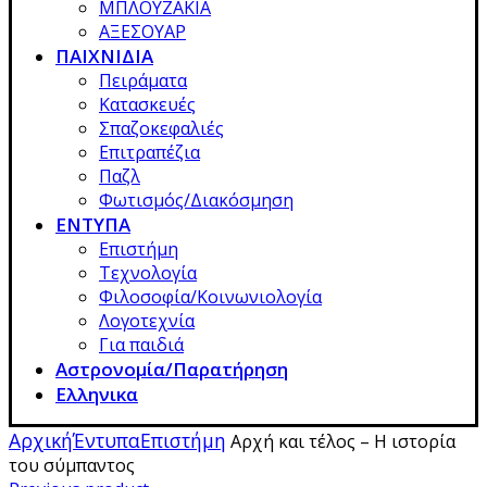
ΜΠΛΟΥΖΑΚΙΑ
ΑΞΕΣΟΥΑΡ
ΠΑΙΧΝΙΔΙΑ
Πειράματα
Κατασκευές
Σπαζοκεφαλιές
Επιτραπέζια
Παζλ
Φωτισμός/Διακόσμηση
ΕΝΤΥΠΑ
Επιστήμη
Τεχνολογία
Φιλοσοφία/Κοινωνιολογία
Λογοτεχνία
Για παιδιά
Αστρονομία/Παρατήρηση
Ελληνικα
Αρχική
Έντυπα
Επιστήμη
Αρχή και τέλος – Η ιστορία
του σύμπαντος