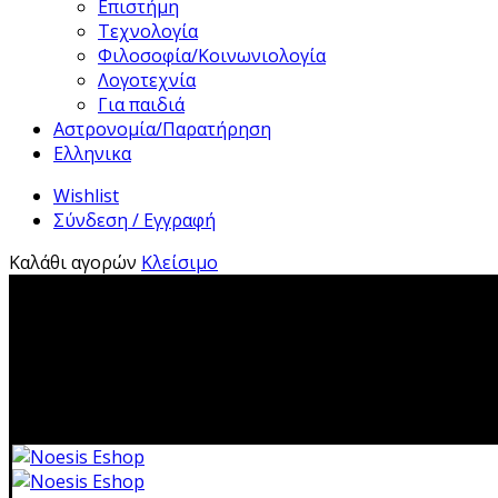
Επιστήμη
Τεχνολογία
Φιλοσοφία/Κοινωνιολογία
Λογοτεχνία
Για παιδιά
Αστρονομία/Παρατήρηση
Ελληνικα
Wishlist
Σύνδεση / Εγγραφή
Καλάθι αγορών
Κλείσιμο
2310 483041|i