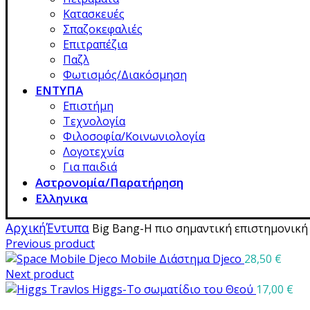
Κατασκευές
Σπαζοκεφαλιές
Επιτραπέζια
Παζλ
Φωτισμός/Διακόσμηση
ΕΝΤΥΠΑ
Επιστήμη
Τεχνολογία
Φιλοσοφία/Κοινωνιολογία
Λογοτεχνία
Για παιδιά
Αστρονομία/Παρατήρηση
Ελληνικα
Αρχική
Έντυπα
Big Bang-Η πιο σημαντική επιστημονικ
Previous product
Mobile Διάστημα Djeco
28,50
€
Next product
Higgs-Το σωματίδιο του Θεού
17,00
€