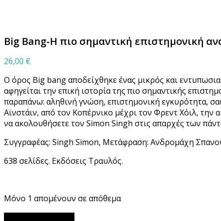
Μεγέθυνση
Big Bang-Η πιο σημαντική επιστημονική α
26,00
€
Ο όρος Big bang αποδείχθηκε ένας μικρός και εντυπωσιακ
αφηγείται την επική ιστορία της πιο σημαντικής επιστημ
παραπάνω: αληθινή γνώση, επιστημονική εγκυρότητα, σαφ
Αϊνστάιν, από τον Κοπέρνικο μέχρι τον Φρεντ Χόιλ, την 
να ακολουθήσετε τον Simon Singh στις απαρχές των πάντ
Συγγραφέας: Singh Simon, Μετάφραση: Ανδρομάχη Σπανο
638 σελίδες. Εκδόσεις Τραυλός.
Μόνο 1 απομένουν σε απόθεμα
Big
Προσθήκη στο καλάθι