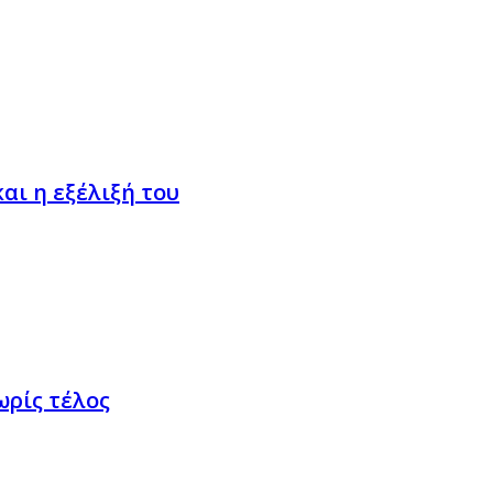
αι η εξέλιξή του
ωρίς τέλος