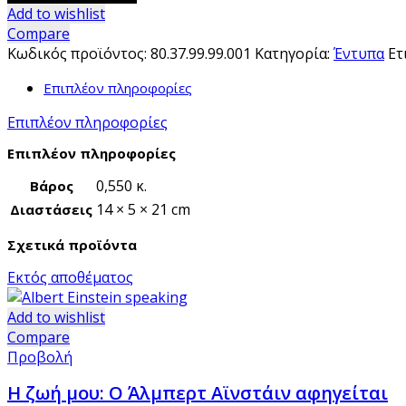
Bang-
Add to wishlist
Η
Compare
πιο
Κωδικός προϊόντος:
80.37.99.99.001
Κατηγορία:
Έντυπα
Ετ
σημαντική
Επιπλέον πληροφορίες
επιστημονική
ανακάλυψη
Επιπλέον πληροφορίες
όλων
των
Επιπλέον πληροφορίες
εποχών
0,550 κ.
Βάρος
ποσότητα
14 × 5 × 21 cm
Διαστάσεις
Σχετικά προϊόντα
Εκτός αποθέματος
Add to wishlist
Compare
Προβολή
Η ζωή μου: Ο Άλμπερτ Αϊνστάιν αφηγείται