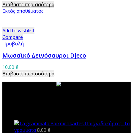
Διαβάστε περισσότερα
Εκτός αποθέματος
Add to wishlist
Compare
Προβολή
Μωσαϊκό Δεινόσαυροι Djeco
10,00
€
Διαβάστε περισσότερα
ΝΕΑ ΠΡΟΪΟΝΤΑ
Παιχνιδοκάρτες: Τα
γράμματα
8,00
€