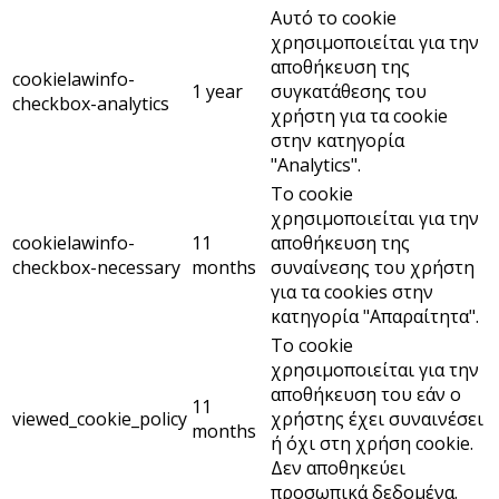
Αυτό το cookie
χρησιμοποιείται για την
αποθήκευση της
cookielawinfo-
1 year
συγκατάθεσης του
checkbox-analytics
χρήστη για τα cookie
στην κατηγορία
"Analytics".
Το cookie
χρησιμοποιείται για την
cookielawinfo-
11
αποθήκευση της
checkbox-necessary
months
συναίνεσης του χρήστη
για τα cookies στην
κατηγορία "Απαραίτητα".
Το cookie
χρησιμοποιείται για την
αποθήκευση του εάν ο
11
viewed_cookie_policy
χρήστης έχει συναινέσει
months
ή όχι στη χρήση cookie.
Δεν αποθηκεύει
προσωπικά δεδομένα.