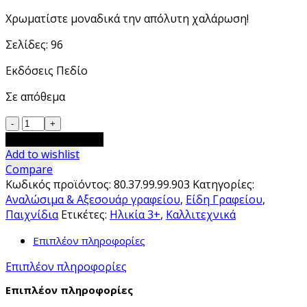
Χρωματίστε μοναδικά την απόλυτη χαλάρωση!
Σελίδες: 96
Εκδόσεις Πεδίο
Σε απόθεμα
Comfy
Corner
Προσθήκη στο καλάθι
-
Add to wishlist
Cute
Compare
&
Κωδικός προϊόντος:
80.37.99.99.903
Κατηγορίες:
Comfy
Αναλώσιμα & Αξεσουάρ γραφείου
,
Είδη Γραφείου
,
Colouring
Παιχνίδια
Ετικέτες:
Ηλικία 3+
,
Καλλιτεχνικά
Book
Επιπλέον πληροφορίες
ποσότητα
Επιπλέον πληροφορίες
Επιπλέον πληροφορίες