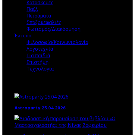
Κατασκευές
Παζλ
Πειράματα
Σπαζοκεφαλιές
Φωτισμός/Διακόσμηση
Έντυπα
Φιλοσοφία/Κοινωνιολογία
Λογοτεχνία
Για παιδιά
Επιστήμη
Τεχνολογία
Τα ΝΕΑ ΜΑΣ
Astroparty 25.04.2026