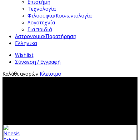
Επιστήμη
Τεχνολογία
Φιλοσοφία/Κοινωνιολογία
Λογοτεχνία
Για παιδιά
Αστρονομία/Παρατήρηση
Ελληνικα
Wishlist
Σύνδεση / Εγγραφή
Καλάθι αγορών
Κλείσιμο
2310 483041|info@noesis-shop.gr|
Δωρεάν αποστολή
για παραγγελίες άνω των 50€
|
Ανοιχτά:
Τρίτη - Κυριακή:
11.00-19.00
Κλειστά: 1-17 Αυγούστου