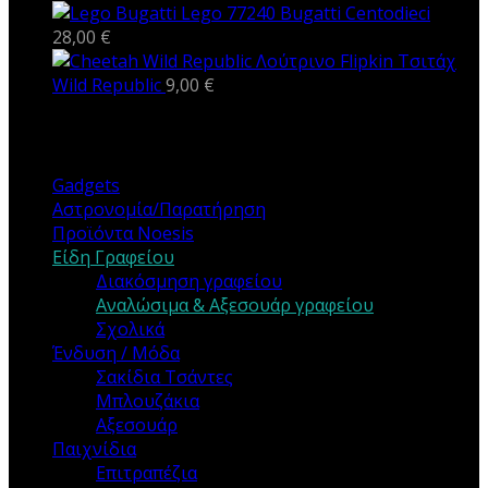
Lego 77240 Bugatti Centodieci
28,00
€
Λούτρινο Flipkin Τσιτάχ
Wild Republic
9,00
€
ΚΑΤΗΓΟΡΙΕΣ
Gadgets
Αστρονομία/Παρατήρηση
Προϊόντα Noesis
Είδη Γραφείου
Διακόσμηση γραφείου
Αναλώσιμα & Αξεσουάρ γραφείου
Σχολικά
Ένδυση / Μόδα
Σακίδια Τσάντες
Μπλουζάκια
Αξεσουάρ
Παιχνίδια
Επιτραπέζια