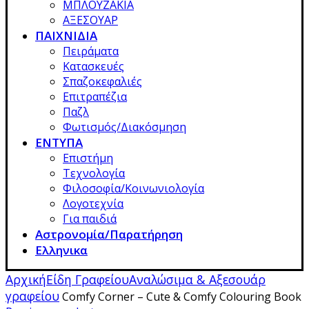
ΜΠΛΟΥΖΑΚΙΑ
ΑΞΕΣΟΥΑΡ
ΠΑΙΧΝΙΔΙΑ
Πειράματα
Κατασκευές
Σπαζοκεφαλιές
Επιτραπέζια
Παζλ
Φωτισμός/Διακόσμηση
ΕΝΤΥΠΑ
Επιστήμη
Τεχνολογία
Φιλοσοφία/Κοινωνιολογία
Λογοτεχνία
Για παιδιά
Αστρονομία/Παρατήρηση
Ελληνικα
Αρχική
Είδη Γραφείου
Αναλώσιμα & Αξεσουάρ
γραφείου
Comfy Corner – Cute & Comfy Colouring Book