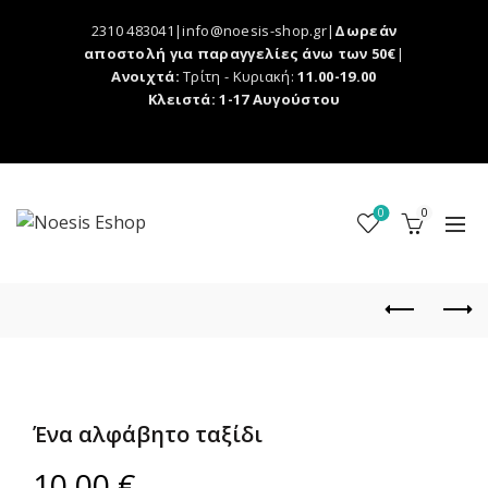
2310 483041|info@noesis-shop.gr|
Δωρεάν
αποστολή για παραγγελίες άνω των 50€
|
Ανοιχτά:
Τρίτη - Κυριακή:
11.00-19.00
Κλειστά: 1-17 Αυγούστου
0
0
Ένα αλφάβητο ταξίδι
10,00
€