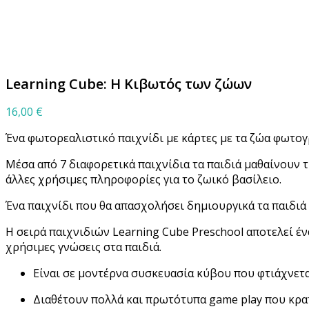
Μεγέθυνση
Learning Cube: Η Κιβωτός των ζώων
16,00
€
Ένα φωτορεαλιστικό παιχνίδι με κάρτες με τα ζώα φωτογ
Μέσα από 7 διαφορετικά παιχνίδια τα παιδιά μαθαίνουν τ
άλλες χρήσιμες πληροφορίες για το ζωικό βασίλειο.
Ένα παιχνίδι που θα απασχολήσει δημιουργικά τα παιδιά
Η σειρά παιχνιδιών Learning Cube Preschool αποτελεί έν
χρήσιμες γνώσεις στα παιδιά.
Είναι σε μοντέρνα συσκευασία κύβου που φτιάχνετ
Διαθέτουν πολλά και πρωτότυπα game play που κρα