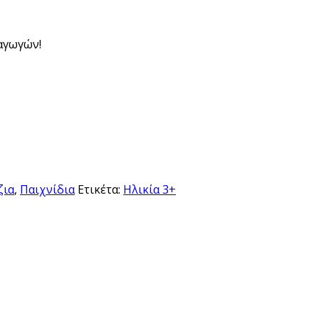
αγωγών!
ζια
,
Παιχνίδια
Ετικέτα:
Ηλικία 3+