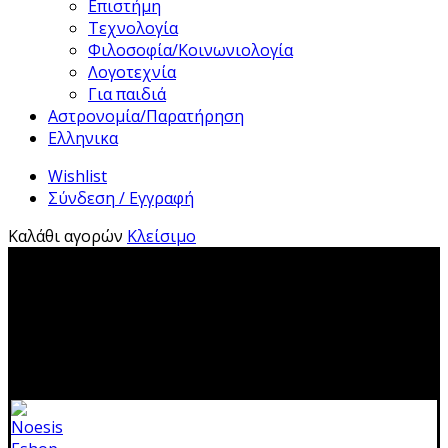
Επιστήμη
Τεχνολογία
Φιλοσοφία/Κοινωνιολογία
Λογοτεχνία
Για παιδιά
Αστρονομία/Παρατήρηση
Ελληνικα
Wishlist
Σύνδεση / Εγγραφή
Καλάθι αγορών
Κλείσιμο
2310 483041|info@noesis-shop.gr|
Δωρεάν αποστολή
για παραγγελίες άνω των 50€
|
Ανοιχτά:
Τρίτη - Κυριακή:
11.00-19.00
Κλειστά: 1-17 Αυγούστου