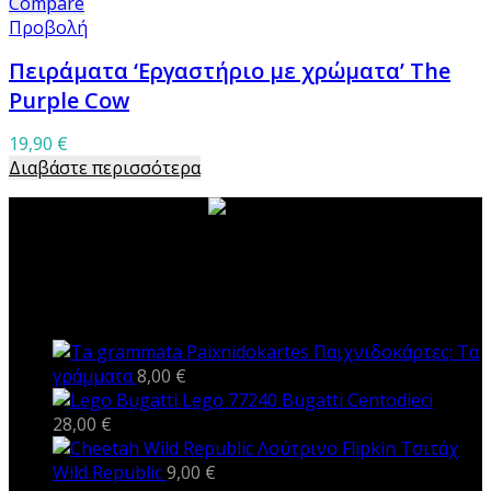
Compare
Προβολή
Πειράματα ‘Εργαστήριο με χρώματα’ The
Purple Cow
19,90
€
Διαβάστε περισσότερα
ΝΕΑ ΠΡΟΪΟΝΤΑ
Παιχνιδοκάρτες: Τα
γράμματα
8,00
€
Lego 77240 Bugatti Centodieci
28,00
€
Λούτρινο Flipkin Τσιτάχ
Wild Republic
9,00
€