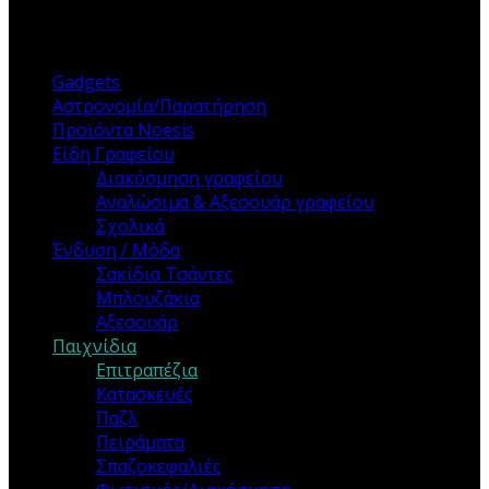
ΚΑΤΗΓΟΡΙΕΣ
Gadgets
Αστρονομία/Παρατήρηση
Προϊόντα Noesis
Είδη Γραφείου
Διακόσμηση γραφείου
Αναλώσιμα & Αξεσουάρ γραφείου
Σχολικά
Ένδυση / Μόδα
Σακίδια Τσάντες
Μπλουζάκια
Αξεσουάρ
Παιχνίδια
Επιτραπέζια
Κατασκευές
Παζλ
Πειράματα
Σπαζοκεφαλιές