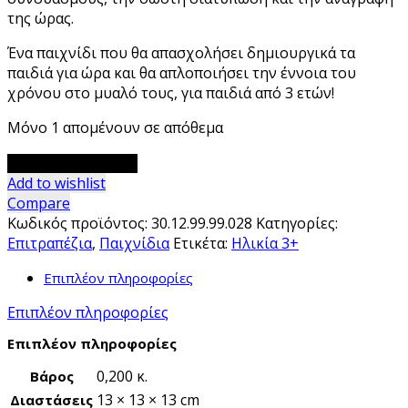
της ώρας.
Ένα παιχνίδι που θα απασχολήσει δημιουργικά τα
παιδιά για ώρα και θα απλοποιήσει την έννοια του
χρόνου στο μυαλό τους, για παιδιά από 3 ετών!
Μόνο 1 απομένουν σε απόθεμα
Learning
Προσθήκη στο καλάθι
Cube:
Add to wishlist
Η
Compare
ώρα
Κωδικός προϊόντος:
30.12.99.99.028
Κατηγορίες:
η
Επιτραπέζια
,
Παιχνίδια
Ετικέτα:
Ηλικία 3+
καλή
Επιπλέον πληροφορίες
ποσότητα
Επιπλέον πληροφορίες
Επιπλέον πληροφορίες
0,200 κ.
Βάρος
13 × 13 × 13 cm
Διαστάσεις