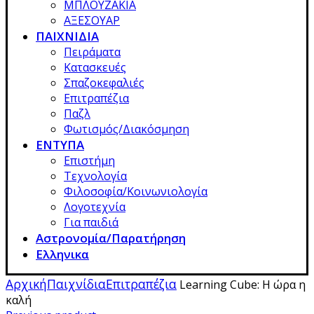
ΜΠΛΟΥΖΑΚΙΑ
ΑΞΕΣΟΥΑΡ
ΠΑΙΧΝΙΔΙΑ
Πειράματα
Κατασκευές
Σπαζοκεφαλιές
Επιτραπέζια
Παζλ
Φωτισμός/Διακόσμηση
ΕΝΤΥΠΑ
Επιστήμη
Τεχνολογία
Φιλοσοφία/Κοινωνιολογία
Λογοτεχνία
Για παιδιά
Αστρονομία/Παρατήρηση
Ελληνικα
Αρχική
Παιχνίδια
Επιτραπέζια
Learning Cube: Η ώρα η
καλή