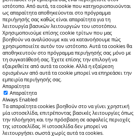
ιστότοπο. Από αυτά, τα cookie που κατηγοριοποιούνται
ως απαραίτητα αποθηκεύονται στο πρόγραμμα
περιήγησής σας καθώς είναι απαραίτητα για τη
λειτουργία βασικών λειτουργιών του ιστoτόπου.
Χρησιμοποιούμε επίσης cookie τρίτων που μας
βοηθούν να αναλύσουμε και να κατανοήσουμε πώς
χρησιμοποιείτε αυτόν τον ιστότοπο. Αυτά τα cookies θα
αποθηκευτούν στο πρόγραμμα περιήγησής σας μόνο με
τη συγκατάθεσή σας. Έχετε επίσης την επιλογή να
εξαιρεθείτε από αυτά τα cookie. Αλλά η εξαίρεση
ορισμένων από αυτά τα cookie μπορεί να επηρεάσει την
εμπειρία περιήγησής σας.
Απαραίτητα
Απαραίτητα
Always Enabled
Τα απαραίτητα cookies βοηθούν στο να γίνει χρηστική
μία ιστοσελίδα, επιτρέποντας βασικές λειτουργίες όπως
την πλοήγηση και την πρόσβαση σε ασφαλείς περιοχές
της ιστοσελίδας. Η ιστοσελίδα δεν μπορεί να
λειτουργήσει σωστά χωρίς αυτά τα cookies.