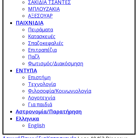
ΣΑΚΙΔΙΑ ΤΣΑΝΤΕΣ
ΜΠΛΟΥΖΑΚΙΑ
ΑΞΕΣΟΥΑΡ
ΠΑΙΧΝΙΔΙΑ
Πειράματα
Κατασκευές
Σπαζοκεφαλιές
Επιτραπέζια
Παζλ
Φωτισμός/Διακόσμηση
ΕΝΤΥΠΑ
Επιστήμη
Τεχνολογία
Φιλοσοφία/Κοινωνιολογία
Λογοτεχνία
Για παιδιά
Αστρονομία/Παρατήρηση
Ελληνικα
English