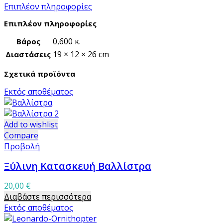
Επιπλέον πληροφορίες
Επιπλέον πληροφορίες
0,600 κ.
Βάρος
19 × 12 × 26 cm
Διαστάσεις
Σχετικά προϊόντα
Εκτός αποθέματος
Add to wishlist
Compare
Προβολή
Ξύλινη Κατασκευή Βαλλίστρα
20,00
€
Διαβάστε περισσότερα
Εκτός αποθέματος