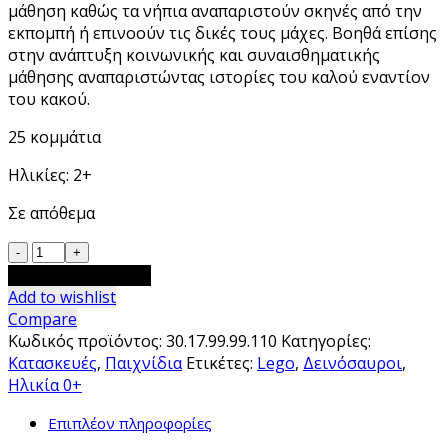
μάθηση καθώς τα νήπια αναπαριστούν σκηνές από την
εκπομπή ή επινοούν τις δικές τους μάχες. Βοηθά επίσης
στην ανάπτυξη κοινωνικής και συναισθηματικής
μάθησης αναπαριστώντας ιστορίες του καλού εναντίον
του κακού.
25 κομμάτια
Ηλικίες: 2+
Σε απόθεμα
Lego
10463
Προσθήκη στο καλάθι
Dinosaur
Add to wishlist
Spidey-
Compare
Rex
Κωδικός προϊόντος:
30.17.99.99.110
Κατηγορίες:
vs.
Κατασκευές
,
Παιχνίδια
Ετικέτες:
Lego
,
Δεινόσαυροι
,
Green
Ηλικία 0+
Goblin
Επιπλέον πληροφορίες
ποσότητα