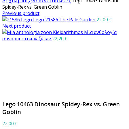
Αρχική
Παιχνίδια
Κατασκευές
Lego 10463 Dinosaur
Spidey-Rex vs. Green Goblin
Previous product
Lego 21586 The Pale Garden
22,00
€
Next product
Μια ανθολογία
συναρπαστικών ζώων
22,20
€
Μεγέθυνση
Lego 10463 Dinosaur Spidey-Rex vs. Green
Goblin
22,00
€