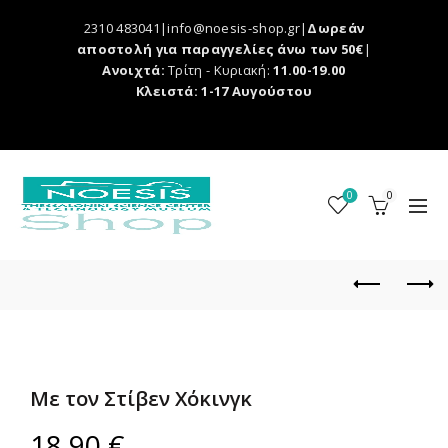
2310 483041|info@noesis-shop.gr|
Δωρεάν
αποστολή για παραγγελίες άνω των 50€
|
Ανοιχτά:
Τρίτη - Κυριακή:
11.00-19.00
Κλειστά: 1-17 Αυγούστου
0
0
Με τον Στίβεν Χόκινγκ
18,90
€