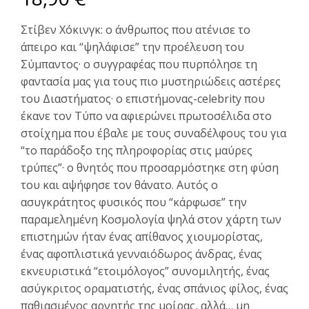
Στίβεν Χόκινγκ: ο άνθρωπος που ατένισε το
άπειρο και “ψηλάφισε” την προέλευση του
Σύμπαντος· ο συγγραφέας που πυρπόλησε τη
φαντασία μας για τους πιο μυστηριώδεις αστέρες
του Διαστήματος· ο επιστήμονας-celebrity που
έκανε τον Τύπο να αφιερώνει πρωτοσέλιδα στο
στοίχημα που έβαλε με τους συναδέλφους του για
“το παράδοξο της πληροφορίας στις μαύρες
τρύπες”· ο θνητός που προσαρμόστηκε στη φύση
του και αψήφησε τον θάνατο. Αυτός ο
ασυγκράτητος φυσικός που “κάρφωσε” την
παραμελημένη Κοσμολογία ψηλά στον χάρτη των
επιστημών ήταν ένας απίθανος χιουμορίστας,
ένας αφοπλιστικά γενναιόδωρος άνδρας, ένας
εκνευριστικά “ετοιμόλογος” συνομιλητής, ένας
ασύγκριτος οραματιστής, ένας σπάνιος φίλος, ένας
παθιασμένος αρνητής της μοίρας, αλλά… μη