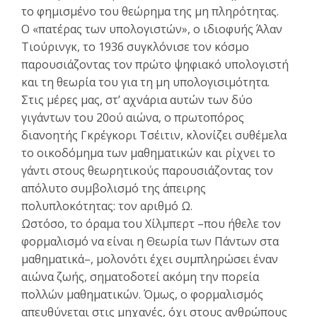
το φημισμένο του θεώρημα της μη πληρότητας.
Ο «πατέρας των υπολογιστών», ο ιδιοφυής Άλαν
Τιούρινγκ, το 1936 συγκλόνισε τον κόσμο
παρουσιάζοντας τον πρώτο ψηφιακό υπολογιστή
και τη θεωρία του για τη μη υπολογισιμότητα.
Στις μέρες μας, στ’ αχνάρια αυτών των δύο
γιγάντων του 20ού αιώνα, ο πρωτοπόρος
διανοητής Γκρέγκορι Τσέιτιν, κλονίζει συθέμελα
το οικοδόμημα των μαθηματικών και ρίχνει το
γάντι στους θεωρητικούς παρουσιάζοντας τον
απόλυτο συμβολισμό της άπειρης
πολυπλοκότητας: τον αριθμό Ω.
Ωστόσο, το όραμα του Χίλμπερτ –που ήθελε τον
φορμαλισμό να είναι η Θεωρία των Πάντων στα
μαθηματικά–, μολονότι έχει συμπληρώσει έναν
αιώνα ζωής, σηματοδοτεί ακόμη την πορεία
πολλών μαθηματικών. Όμως, ο φορμαλισμός
απευθύνεται στις μηχανές, όχι στους ανθρώπους