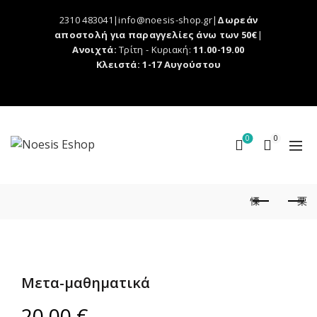
2310 483041|info@noesis-shop.gr|
Δωρεάν
αποστολή για παραγγελίες άνω των 50€
|
Ανοιχτά:
Τρίτη - Κυριακή:
11.00-19.00
Κλειστά: 1-17 Αυγούστου
0
0
Μετα-μαθηματικά
20,00
€