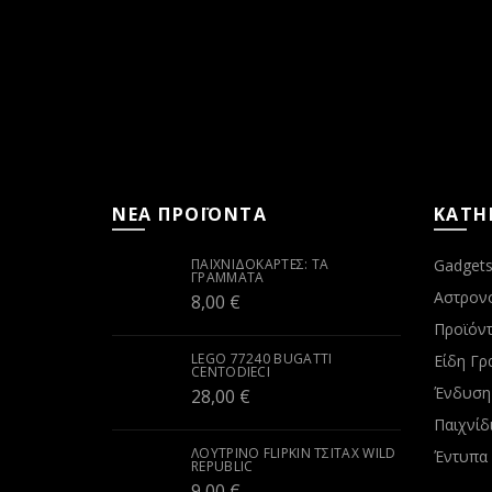
ΝΕΑ ΠΡΟΪΟΝΤΑ
ΚΑΤΗ
ΠΑΙΧΝΙΔΟΚΆΡΤΕΣ: ΤΑ
Gadget
ΓΡΆΜΜΑΤΑ
Αστρον
8,00
€
Προϊόντ
LEGO 77240 BUGATTI
Είδη Γρ
CENTODIECI
Ένδυση
28,00
€
Παιχνίδ
ΛΟΎΤΡΙΝΟ FLIPKIN ΤΣΙΤΆΧ WILD
Έντυπα
REPUBLIC
9,00
€