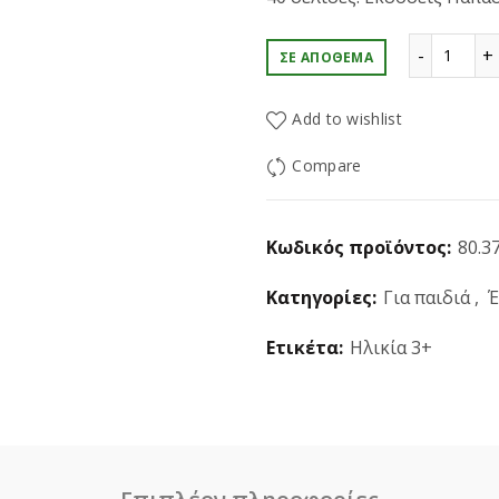
Μικρά
ΣΕ ΑΠΌΘΕΜΑ
Add to wishlist
Compare
Κωδικός προϊόντος:
80.37
Κατηγορίες:
Για παιδιά
,
Έ
Ετικέτα:
Ηλικία 3+