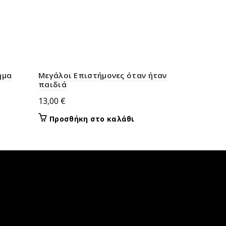
ημα
Μεγάλοι Επιστήμονες όταν ήταν
Μικροί Εξ
παιδιά
14,40
€
13,00
€
Προσθή
Προσθήκη στο καλάθι