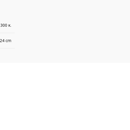
,300 κ.
 24 cm