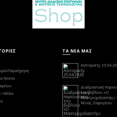
ΓΟΡΙΕΣ
ΤΑ ΝΕΑ ΜΑΣ
s
Astroparty 25.04.2
ομία/Παρατήρηση
α Noesis
αφείου
Διαδραστική παρου
του βιβλίου «Ο
 / Μόδα
Μαστροχαλαστής» 
ια
Νίνας Ζαφειρίου