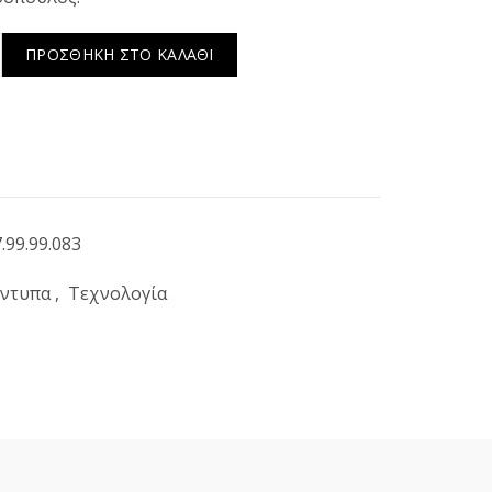
 αγόρια με ΜΕΓΑΛΕΣ ΙΔΕΕΣ: Στιβ Τζομπς ποσότητα
ΠΡΟΣΘΉΚΗ ΣΤΟ ΚΑΛΆΘΙ
.99.99.083
ντυπα
,
Τεχνολογία