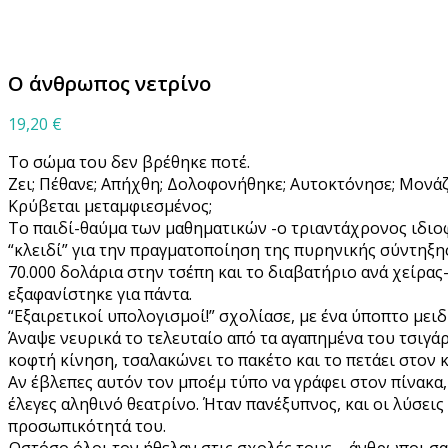
Μεγέθυνση
Ο άνθρωπος νετρίνο
19,20
€
Το σώμα του δεν βρέθηκε ποτέ.
Ζει; Πέθανε; Απήχθη; Δολοφονήθηκε; Αυτοκτόνησε; Μονάζ
Κρύβεται μεταμφιεσμένος;
Το παιδί-θαύμα των μαθηματικών -ο τριαντάχρονος ιδιο
“κλειδί” για την πραγματοποίηση της πυρηνικής σύντηξης.
70.000 δολάρια στην τσέπη και το διαβατήριο ανά χείρας
εξαφανίστηκε για πάντα.
“Εξαιρετικοί υπολογισμοί!” σχολίασε, με ένα ύποπτο μειδ
Άναψε νευρικά το τελευταίο από τα αγαπημένα του τσιγάρα
κοφτή κίνηση, τσαλακώνει το πακέτο και το πετάει στον
Αν έβλεπες αυτόν τον μποέμ τύπο να γράφει στον πίνακα,
έλεγες αληθινό θεατρίνο. Ήταν πανέξυπνος, και οι λύσεις
προσωπικότητά του.