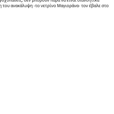
 ψυχοπαθείς, δεν μπορούν παρά να είναι διανοητικά
άλη του ανακάλυψη -το νετρίνο Μαγιοράνα- τον έβαλε στο