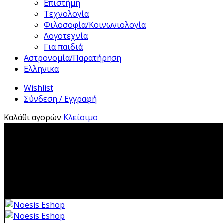
Επιστήμη
Τεχνολογία
Φιλοσοφία/Κοινωνιολογία
Λογοτεχνία
Για παιδιά
Αστρονομία/Παρατήρηση
Ελληνικα
Wishlist
Σύνδεση / Εγγραφή
Καλάθι αγορών
Κλείσιμο
2310 483041|i