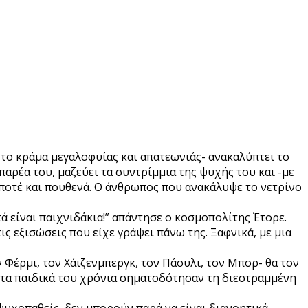
το κράμα μεγαλοφυίας και απατεωνιάς- ανακαλύπτει το
παρέα του, μαζεύει τα συντρίμμια της ψυχής του και -με
 ποτέ και πουθενά. Ο άνθρωπος που ανακάλυψε το νετρίνο
τά είναι παιχνιδάκια!” απάντησε ο κοσμοπολίτης Έτορε.
ις εξισώσεις που είχε γράψει πάνω της. Ξαφνικά, με μια
ν Φέρμι, τον Χάιζενμπεργκ, τον Πάουλι, τον Μπορ- θα τον
και τα παιδικά του χρόνια σηματοδότησαν τη διεστραμμένη