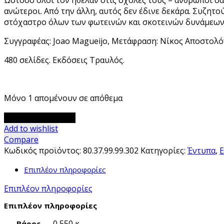
Ωστόσο όλοι τον ήθελαν στις σχολές τους – άνθρωποι σαν
ανώτεροι. Από την άλλη, αυτός δεν έδινε δεκάρα. Συζητο
στόχαστρο όλων των φωτεινών και σκοτεινών δυνάμεων 
Συγγραφέας: Joao Magueijo, Μετάφραση: Νίκος Αποστολό
480 σελίδες. Εκδόσεις Τραυλός.
Μόνο 1 απομένουν σε απόθεμα
Ο
Προσθήκη στο καλάθι
άνθρωπος
Add to wishlist
νετρίνο
Compare
ποσότητα
Κωδικός προϊόντος:
80.37.99.99.302
Κατηγορίες:
Έντυπα
,
Επιπλέον πληροφορίες
Επιπλέον πληροφορίες
Επιπλέον πληροφορίες
0,550 κ.
Βάρος