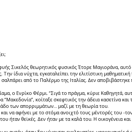
ει;
φυής Σικελός θεωρητικός φυσικός Έτορε Μαγιοράνα, αυτό 
 Την ίδια νύχτα, εγκαταλείπει την ελιτίστικη μαθηματική 
- σαλπάρει από το Παλέρμο της Ιταλίας. Δεν αποβιβάστηκε
ίαμα, ο Ενρίκο Φέρμι. “Σιγά το πράγμα, κύριε Καθηγητά, αυ
 “Μακεδονία”, κοίταξε σκεφτικός την άδεια κασετίνα και τ
 κάδο των απορριμμάτων… μαζί με τη θεωρία του.
 και να αφήνει με το στόμα ανοιχτό τους μέντορές του -το
 του ήταν θεϊκές. Δεν ήταν με τα καλά του. Η οικογένεια 