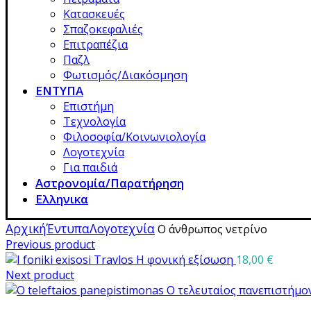
Κατασκευές
Σπαζοκεφαλιές
Επιτραπέζια
Παζλ
Φωτισμός/Διακόσμηση
ΕΝΤΥΠΑ
Επιστήμη
Τεχνολογία
Φιλοσοφία/Κοινωνιολογία
Λογοτεχνία
Για παιδιά
Αστρονομία/Παρατήρηση
Ελληνικα
Αρχική
Έντυπα
Λογοτεχνία
Ο άνθρωπος νετρίνο
Previous product
Η φονική εξίσωση
18,00
€
Next product
Ο τελευταίος πανεπιστήμο