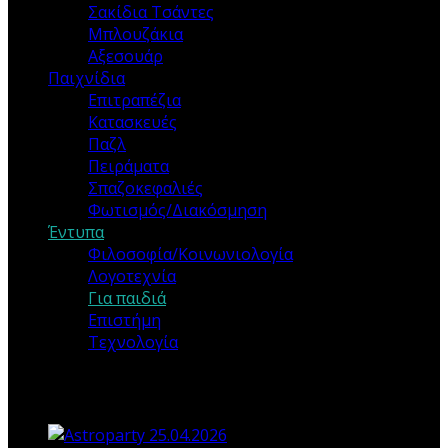
Σακίδια Τσάντες
Μπλουζάκια
Αξεσουάρ
Παιχνίδια
Επιτραπέζια
Κατασκευές
Παζλ
Πειράματα
Σπαζοκεφαλιές
Φωτισμός/Διακόσμηση
Έντυπα
Φιλοσοφία/Κοινωνιολογία
Λογοτεχνία
Για παιδιά
Επιστήμη
Τεχνολογία
Τα ΝΕΑ ΜΑΣ