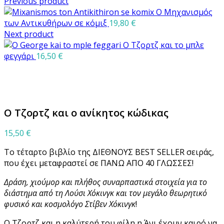
Previous product
Ο Μηχανισμός
των Αντικυθήρων σε κόμιξ
19,80
€
Next product
Ο Τζορτζ και το μπλε
φεγγάρι
16,50
€
Μεγέθυνση
Ο Τζορτζ και ο ανίκητος κώδικας
15,50
€
Το τέταρτο βιβλίο της ΔΙΕΘΝΟΥΣ BEST SELLER σειράς,
που έχει μεταφραστεί σε ΠΑΝΩ ΑΠΟ 40 ΓΛΩΣΣΕΣ!
Δράση, χιούμορ και πλήθος συναρπαστικά στοιχεία για το
διάστημα από τη Λούσι Χόκινγκ και τον μεγάλο θεωρητικό
φυσικό και κοσμολόγο Στίβεν Χόκινγκ
!
Ο Τζορτζ και η καλύτερή του φίλη η Άνι έχουν καιρό να