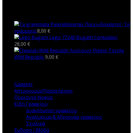
ΝΕΑ ΠΡΟΪΟΝΤΑ
Παιχνιδοκάρτες: Τα
γράμματα
8,00
€
Lego 77240 Bugatti Centodieci
28,00
€
Λούτρινο Flipkin Τσιτάχ
Wild Republic
9,00
€
ΚΑΤΗΓΟΡΙΕΣ
Gadgets
Αστρονομία/Παρατήρηση
Προϊόντα Noesis
Είδη Γραφείου
Διακόσμηση γραφείου
Αναλώσιμα & Αξεσουάρ γραφείου
Σχολικά
Ένδυση / Μόδα