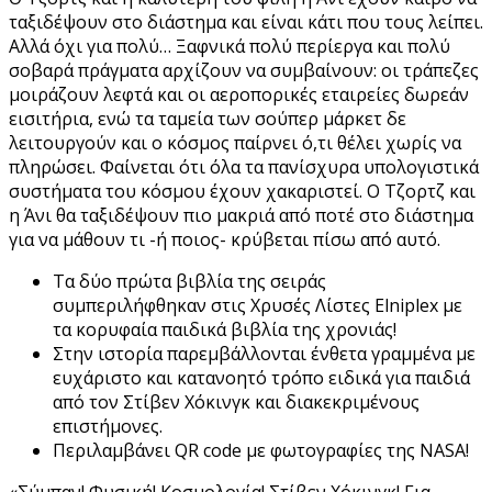
ταξιδέψουν στο διάστημα και είναι κάτι που τους λείπει.
Αλλά όχι για πολύ… Ξαφνικά πολύ περίεργα και πολύ
σοβαρά πράγματα αρχίζουν να συμβαίνουν: οι τράπεζες
μοιράζουν λεφτά και οι αεροπορικές εταιρείες δωρεάν
εισιτήρια, ενώ τα ταμεία των σούπερ μάρκετ δε
λειτουργούν και ο κόσμος παίρνει ό,τι θέλει χωρίς να
πληρώσει. Φαίνεται ότι όλα τα πανίσχυρα υπολογιστικά
συστήματα του κόσμου έχουν χακαριστεί. Ο Τζορτζ και
η Άνι θα ταξιδέψουν πιο μακριά από ποτέ στο διάστημα
για να μάθουν τι -ή ποιος- κρύβεται πίσω από αυτό.
Τα δύο πρώτα βιβλία της σειράς
συμπεριλήφθηκαν στις Χρυσές Λίστες Elniplex με
τα κορυφαία παιδικά βιβλία της χρονιάς!
Στην ιστορία παρεμβάλλονται ένθετα γραμμένα με
ευχάριστο και κατανοητό τρόπο ειδικά για παιδιά
από τον Στίβεν Χόκινγκ και διακεκριμένους
επιστήμονες.
Περιλαμβάνει QR code με φωτογραφίες της NASA!