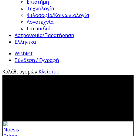
Επιστήμη
Τεχνολογία
Φιλοσοφία/Κοινωνιολογία
Λογοτεχνία
Για παιδιά
Αστρονομία/Παρατήρηση
Ελληνικα
Wishlist
Σύνδεση / Εγγραφή
Καλάθι αγορών
Κλείσιμο
2310 483041|info@noesis-shop.gr|
Δωρεάν αποστολή
για παραγγελίες άνω των 50€
|
Ανοιχτά:
Τρίτη - Κυριακή:
11.00-19.00
Κλειστά: 1-17 Αυγούστου