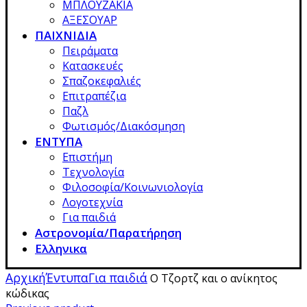
ΜΠΛΟΥΖΑΚΙΑ
ΑΞΕΣΟΥΑΡ
ΠΑΙΧΝΙΔΙΑ
Πειράματα
Κατασκευές
Σπαζοκεφαλιές
Επιτραπέζια
Παζλ
Φωτισμός/Διακόσμηση
ΕΝΤΥΠΑ
Επιστήμη
Τεχνολογία
Φιλοσοφία/Κοινωνιολογία
Λογοτεχνία
Για παιδιά
Αστρονομία/Παρατήρηση
Ελληνικα
Αρχική
Έντυπα
Για παιδιά
Ο Τζορτζ και ο ανίκητος
κώδικας