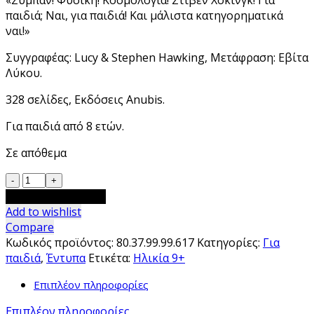
«Σύμπαν! Φυσική! Κοσμολογία! Στίβεν Χόκινγκ! Για
παιδιά; Ναι, για παιδιά! Και μάλιστα κατηγορηματικά
ναι!»
Συγγραφέας: Lucy & Stephen Hawking, Μετάφραση: Εβίτα
Λύκου.
328 σελίδες, Εκδόσεις Anubis.
Για παιδιά από 8 ετών.
Σε απόθεμα
Ο
Τζορτζ
Προσθήκη στο καλάθι
και
Add to wishlist
ο
Compare
ανίκητος
Κωδικός προϊόντος:
80.37.99.99.617
Κατηγορίες:
Για
κώδικας
παιδιά
,
Έντυπα
Ετικέτα:
Ηλικία 9+
ποσότητα
Επιπλέον πληροφορίες
Επιπλέον πληροφορίες