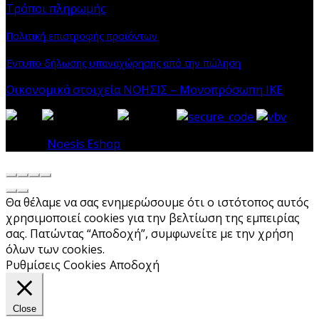
Τρόποι πληρωμής
Πολιτική επιστροφής προϊόντων
Έντυπο δήλωσης υπαναχώρησης από την πώληση
Οικονομικά στοιχεία ΝΟΗΣΙΣ – Μονοπρόσωπη ΙΚΕ
© 2026
Noesis Eshop
. All rights reserved
Θα θέλαμε να σας ενημερώσουμε ότι ο ιστότοπος αυτός
χρησιμοποιεί cookies για την βελτίωση της εμπειρίας
σας. Πατώντας “Αποδοχή”, συμφωνείτε με την χρήση
όλων των cookies.
Ρυθμίσεις Cookies
Αποδοχή
Close