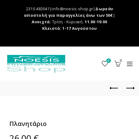
2310 483041|info@noesis-shop.gr|
Δωρεάν
αποστολή για παραγγελίες άνω των 50€
|
Ανοιχτά:
Τρίτη - Κυριακή:
11.00-19.00
Κλειστά: 1-17 Αυγούστου
0
0
Πλανητάριο
26,00
€