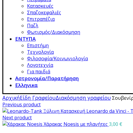
Κατασκευές
Σπαζοκεφαλιές
Επιτραπέζια
Παζλ
Φωτισμός/Διακόσμηση
ΕΝΤΥΠΑ
Επιστήμη
Τεχνολογία
Φιλοσοφία/Κοινωνιολογία
Λογοτεχνία
Για παιδιά
Αστρονομία/Παρατήρηση
Ελληνικα
Αρχική
Είδη Γραφείου
Διακόσμηση γραφείου
Σουβενίρ 
Previous product
Ξύλινη Κατασκευή Leonardo da Vinci -
Next product
Χάρακας Noesis με πλανήτες
3,00
€