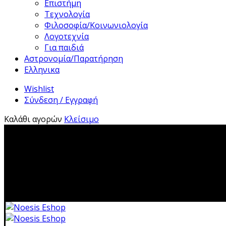
Επιστήμη
Τεχνολογία
Φιλοσοφία/Κοινωνιολογία
Λογοτεχνία
Για παιδιά
Αστρονομία/Παρατήρηση
Ελληνικα
Wishlist
Σύνδεση / Εγγραφή
Καλάθι αγορών
Κλείσιμο
2310 483041|i