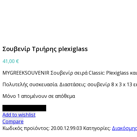
Μεγέθυνση
Σουβενίρ Τριήρης plexiglass
41,00
€
MYGREEKSOUVENIR Σουβενίρ σειρά Classic: Plexiglass κα
Πολυτελής συσκευασία. Διαστάσεις: σουβενίρ 8 x 3 x 13 εκ. 
Μόνο 1 απομένουν σε απόθεμα
Σουβενίρ
Προσθήκη στο καλάθι
Τριήρης
Add to wishlist
plexiglass
Compare
ποσότητα
Κωδικός προϊόντος:
20.00.12.99.03
Κατηγορίες:
Διακόσμησ