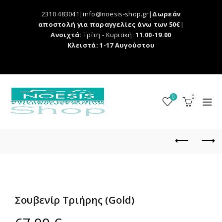
2310 483041|info@noesis-shop.gr|
Δωρεάν
αποστολή για παραγγελίες άνω των 50€
|
Ανοιχτά:
Τρίτη - Κυριακή:
11.00-19.00
Κλειστά: 1-17 Αυγούστου
0
0
Σουβενίρ Τριήρης (Gold)