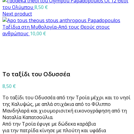
Οι 12 Θεοί
του Ολύμπου
8,50
€
Next product
Ταξίδια στη Μυθολογία-Από τους Θεούς στους
ανθρώπους
10,00
€
Μεγέθυνση
Το ταξίδι του Οδυσσέα
8,50
€
Το ταξίδι του Οδυσσέα από την Τροία μέχρι και το νησί
της Καλυψώς, με απλά στιχάκια από το Φίλιππο
Μανδηλαρά και χιουμορισιτκή εικονογράφηση από τη
Ναταλία Καπατσούλια.
Από την Τροία έφυγε με δώδεκα καράβια
για την πατρίδα κίνησε με πλούτη και υφάδια