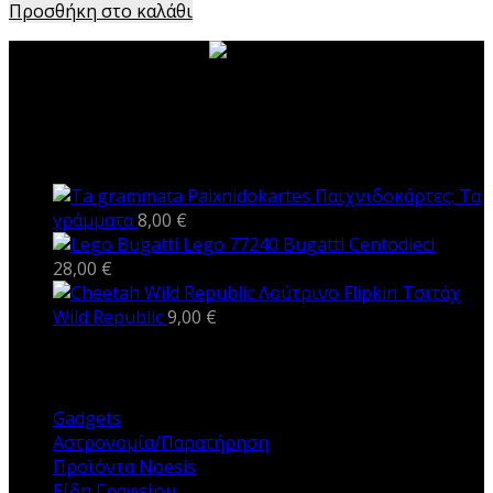
Προσθήκη στο καλάθι
ΝΕΑ ΠΡΟΪΟΝΤΑ
Παιχνιδοκάρτες: Τα
γράμματα
8,00
€
Lego 77240 Bugatti Centodieci
28,00
€
Λούτρινο Flipkin Τσιτάχ
Wild Republic
9,00
€
ΚΑΤΗΓΟΡΙΕΣ
Gadgets
Αστρονομία/Παρατήρηση
Προϊόντα Noesis
Είδη Γραφείου