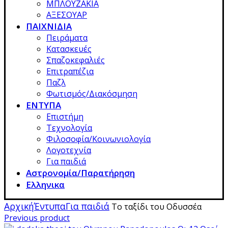
ΜΠΛΟΥΖΑΚΙΑ
ΑΞΕΣΟΥΑΡ
ΠΑΙΧΝΙΔΙΑ
Πειράματα
Κατασκευές
Σπαζοκεφαλιές
Επιτραπέζια
Παζλ
Φωτισμός/Διακόσμηση
ΕΝΤΥΠΑ
Επιστήμη
Τεχνολογία
Φιλοσοφία/Κοινωνιολογία
Λογοτεχνία
Για παιδιά
Αστρονομία/Παρατήρηση
Ελληνικα
Αρχική
Έντυπα
Για παιδιά
Το ταξίδι του Οδυσσέα
Previous product