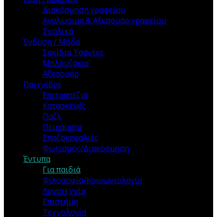
Διακόσμηση γραφείου
Αναλώσιμα & Αξεσουάρ γραφείου
Σχολικά
Ένδυση / Μόδα
Σακίδια Τσάντες
Μπλουζάκια
Αξεσουάρ
Παιχνίδια
Επιτραπέζια
Κατασκευές
Παζλ
Πειράματα
Σπαζοκεφαλιές
Φωτισμός/Διακόσμηση
Έντυπα
Για παιδιά
Φιλοσοφία/Κοινωνιολογία
Λογοτεχνία
Επιστήμη
Τεχνολογία