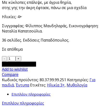
Με κύκλοπες επάλεψε, με άγρια θηρία,
στης γης την άκρη έφτασε, πάνω σε μια σχεδία
Ηλικίες: 4+
Συγγραφέας: Φίλιππος Μανδηλαράς, Εικονογράφηση:
Ναταλία Καπατσούλια.
36 σελίδες. Εκδόσεις Παπαδόπουλος.
Σε απόθεμα
Το
ταξίδι
Προσθήκη στο καλάθι
του
Add to wishlist
Οδυσσέα
Compare
ποσότητα
Κωδικός προϊόντος:
80.37.99.99.251
Κατηγορίες:
Για
παιδιά
,
Έντυπα
Ετικέτες:
Ηλικία 3+
,
Μυθολογία
Επιπλέον πληροφορίες
Επιπλέον πληροφορίες