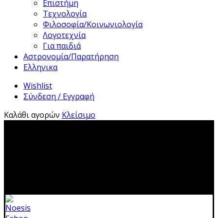
Επιστήμη
Τεχνολογία
Φιλοσοφία/Κοινωνιολογία
Λογοτεχνία
Για παιδιά
Αστρονομία/Παρατήρηση
Ελληνικα
Wishlist
Σύνδεση / Εγγραφή
Καλάθι αγορών
Κλείσιμο
2310 483041|info@noesis-shop.gr|
Δωρεάν αποστολή
για παραγγελίες άνω των 50€
|
Ανοιχτά:
Τρίτη - Κυριακή:
11.00-19.00
Κλειστά: 1-17 Αυγούστου