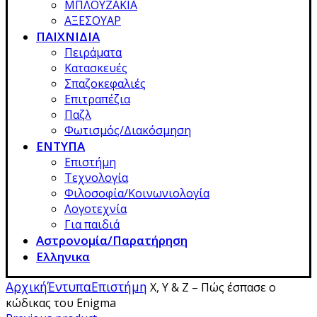
ΜΠΛΟΥΖΑΚΙΑ
ΑΞΕΣΟΥΑΡ
ΠΑΙΧΝΙΔΙΑ
Πειράματα
Κατασκευές
Σπαζοκεφαλιές
Επιτραπέζια
Παζλ
Φωτισμός/Διακόσμηση
ΕΝΤΥΠΑ
Επιστήμη
Τεχνολογία
Φιλοσοφία/Κοινωνιολογία
Λογοτεχνία
Για παιδιά
Αστρονομία/Παρατήρηση
Ελληνικα
Αρχική
Έντυπα
Επιστήμη
X, Y & Z – Πώς έσπασε ο
κώδικας του Enigma