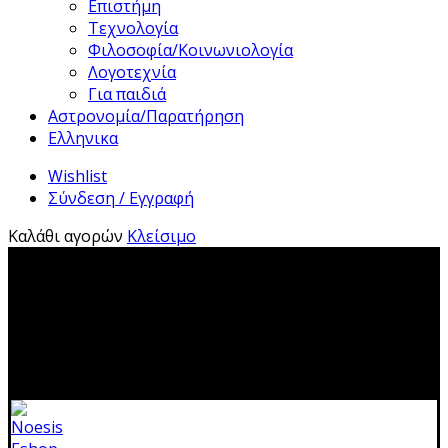
Επιστήμη
Τεχνολογία
Φιλοσοφία/Κοινωνιολογία
Λογοτεχνία
Για παιδιά
Αστρονομία/Παρατήρηση
Ελληνικα
Wishlist
Σύνδεση / Εγγραφή
Καλάθι αγορών
Κλείσιμο
2310 483041|info@noesis-shop.gr|
Δωρεάν αποστολή
για παραγγελίες άνω των 50€
|
Ανοιχτά:
Τρίτη - Κυριακή:
11.00-19.00
Κλειστά: 1-17 Αυγούστου