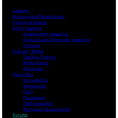
Gadgets
Αστρονομία/Παρατήρηση
Προϊόντα Noesis
Είδη Γραφείου
Διακόσμηση γραφείου
Αναλώσιμα & Αξεσουάρ γραφείου
Σχολικά
Ένδυση / Μόδα
Σακίδια Τσάντες
Μπλουζάκια
Αξεσουάρ
Παιχνίδια
Επιτραπέζια
Κατασκευές
Παζλ
Πειράματα
Σπαζοκεφαλιές
Φωτισμός/Διακόσμηση
Έντυπα