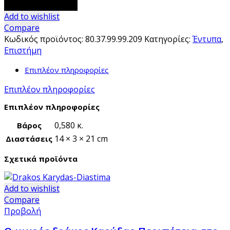
X,
Προσθήκη στο καλάθι
Y
Add to wishlist
&
Compare
Z
Κωδικός προϊόντος:
80.37.99.99.209
Κατηγορίες:
Έντυπα
,
-
Επιστήμη
Πώς
Επιπλέον πληροφορίες
έσπασε
ο
Επιπλέον πληροφορίες
κώδικας
του
Επιπλέον πληροφορίες
Enigma
0,580 κ.
Βάρος
ποσότητα
14 × 3 × 21 cm
Διαστάσεις
Σχετικά προϊόντα
Add to wishlist
Compare
Προβολή