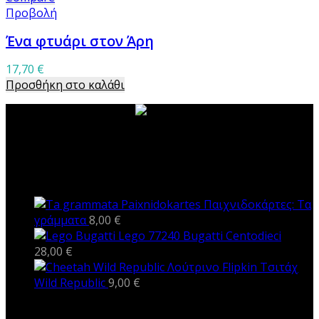
Προβολή
Ένα φτυάρι στον Άρη
17,70
€
Προσθήκη στο καλάθι
ΝΕΑ ΠΡΟΪΟΝΤΑ
Παιχνιδοκάρτες: Τα
γράμματα
8,00
€
Lego 77240 Bugatti Centodieci
28,00
€
Λούτρινο Flipkin Τσιτάχ
Wild Republic
9,00
€
ΚΑΤΗΓΟΡΙΕΣ