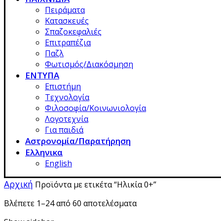
Πειράματα
Κατασκευές
Σπαζοκεφαλιές
Επιτραπέζια
Παζλ
Φωτισμός/Διακόσμηση
ΕΝΤΥΠΑ
Επιστήμη
Τεχνολογία
Φιλοσοφία/Κοινωνιολογία
Λογοτεχνία
Για παιδιά
Αστρονομία/Παρατήρηση
Ελληνικα
English
Αρχική
Προϊόντα με ετικέτα “Ηλικία 0+”
Βλέπετε 1–24 από 60 αποτελέσματα