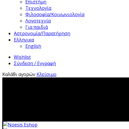
Επιστήμη
Τεχνολογία
Φιλοσοφία/Κοινωνιολογία
Λογοτεχνία
Για παιδιά
Αστρονομία/Παρατήρηση
Ελληνικα
English
Wishlist
Σύνδεση / Εγγραφή
Καλάθι αγορών
Κλείσιμο
2310 483041|i