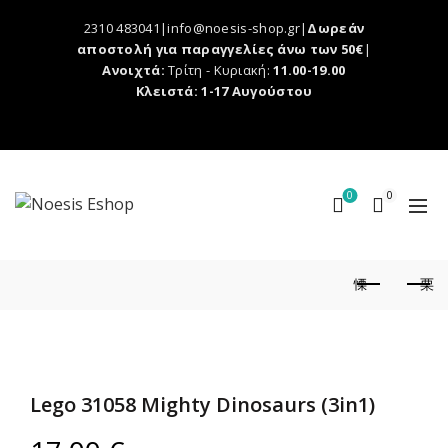
2310 483041|info@noesis-shop.gr|
Δωρεάν
αποστολή για παραγγελίες άνω των 50€
|
Ανοιχτά:
Τρίτη - Κυριακή:
11.00-19.00
Κλειστά: 1-17 Αυγούστου
0
0
Lego 31058 Mighty Dinosaurs (3in1)