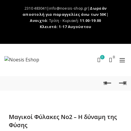
2310 483041|info@noesis-shop.gr|
Δωρεάν
αποστολή για παραγγελίες άνω των 50€
|
Ανοιχτά:
Τρίτη - Κυριακή:
11.00-19.00
Κλειστά: 1-17 Αυγούστου
0
0
Μαγικοί Φύλακες Νο2 – Η δύναμη της
Φύσης