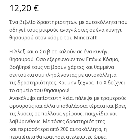
12,20
€
Ένα βιβλίο δραστηριοτήτων με αυτοκόλλητα που
οδηγεί τους
μικρούς αναγνώστες σε ένα κυνήγι
θησαυρού στον κόσμο του
Minecraft!
Η Άλεξ και ο Στιβ σε καλούν σε ένα κυνήγι
θησαυρού. Όσο
εξερευνούν τον Επάνω Κόσμο,
βοήθησέ τους να βρουν χάρτες και
θαμμένα
σεντούκια συμπληρώνοντας με αυτοκόλλητα
τις
δραστηριότητες. Και μην ξεχνάς:
T
ο Χ δείχνει
το σημείο του
θησαυρού!
Ανακάλυψε απίστευτη λεία, πάλεψε με τρομερούς
φρουρούς και
άλλα υποθαλάσσια τέρατα και βρες
τις λύσεις σε πολλούς
γρίφους, παιχνίδια και
λαβύρινθους. Με τόσες δραστηριότητες
και
περισσότερα από 200 αυτοκόλλητα, η
περιπέτεια θα κρατήσει
ατελείωτες ώρες.