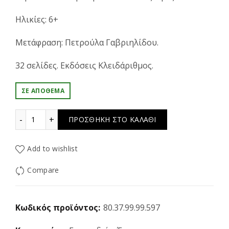
Ηλικίες: 6+
Μετάφραση: Πετρούλα Γαβριηλίδου.
32 σελίδες. Εκδόσεις Κλειδάριθμος.
ΣΕ ΑΠΌΘΕΜΑ
Minecraft – Κυνήγι θησαυρού – Περιπέτεια με αυτοκόλλ
ΠΡΟΣΘΉΚΗ ΣΤΟ ΚΑΛΆΘΙ
Add to wishlist
Compare
Κωδικός προϊόντος:
80.37.99.99.597