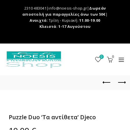
2310 483041|info@noesis-shop.gr|
Δωρεάν
αποστολή για παραγγελίες άνω των 50€
|
Ανοιχτά:
Τρίτη - Κυριακή:
11.00-19.00
Κλειστά: 1-17 Αυγούστου
0
0
Puzzle Duo ‘Τα αντίθετα’ Djeco