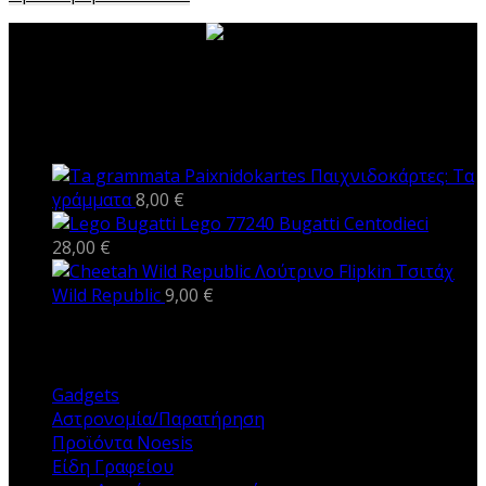
ΝΕΑ ΠΡΟΪΟΝΤΑ
Παιχνιδοκάρτες: Τα
γράμματα
8,00
€
Lego 77240 Bugatti Centodieci
28,00
€
Λούτρινο Flipkin Τσιτάχ
Wild Republic
9,00
€
ΚΑΤΗΓΟΡΙΕΣ
Gadgets
Αστρονομία/Παρατήρηση
Προϊόντα Noesis
Είδη Γραφείου