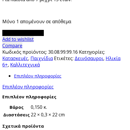
Μόνο 1 απομένουν σε απόθεμα
Scratch
Προσθήκη στο καλάθι
Boards
Add to wishlist
Δεινόσαυροι
Compare
Djeco
Κωδικός προϊόντος:
30.08.99.99.16
Κατηγορίες:
ποσότητα
Κατασκευές
,
Παιχνίδια
Ετικέτες:
Δεινόσαυροι
,
Ηλικία
6+
,
Καλλιτεχνικά
Επιπλέον πληροφορίες
Επιπλέον πληροφορίες
Επιπλέον πληροφορίες
0,150 κ.
Βάρος
22 × 0,3 × 22 cm
Διαστάσεις
Σχετικά προϊόντα