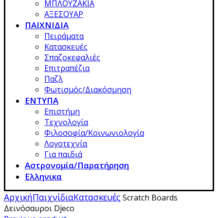
ΜΠΛΟΥΖΑΚΙΑ
ΑΞΕΣΟΥΑΡ
ΠΑΙΧΝΙΔΙΑ
Πειράματα
Κατασκευές
Σπαζοκεφαλιές
Επιτραπέζια
Παζλ
Φωτισμός/Διακόσμηση
ΕΝΤΥΠΑ
Επιστήμη
Τεχνολογία
Φιλοσοφία/Κοινωνιολογία
Λογοτεχνία
Για παιδιά
Αστρονομία/Παρατήρηση
Ελληνικα
Αρχική
Παιχνίδια
Κατασκευές
Scratch Boards
Δεινόσαυροι Djeco