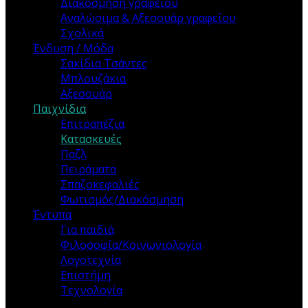
Διακόσμηση γραφείου
Αναλώσιμα & Αξεσουάρ γραφείου
Σχολικά
Ένδυση / Μόδα
Σακίδια Τσάντες
Μπλουζάκια
Αξεσουάρ
Παιχνίδια
Επιτραπέζια
Κατασκευές
Παζλ
Πειράματα
Σπαζοκεφαλιές
Φωτισμός/Διακόσμηση
Έντυπα
Για παιδιά
Φιλοσοφία/Κοινωνιολογία
Λογοτεχνία
Επιστήμη
Τεχνολογία