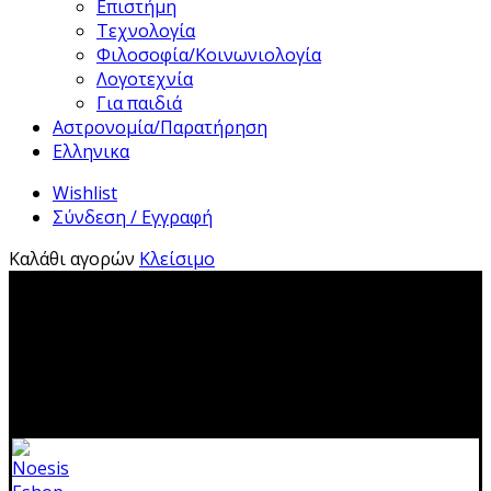
Επιστήμη
Τεχνολογία
Φιλοσοφία/Κοινωνιολογία
Λογοτεχνία
Για παιδιά
Αστρονομία/Παρατήρηση
Ελληνικα
Wishlist
Σύνδεση / Εγγραφή
Καλάθι αγορών
Κλείσιμο
2310 483041|info@noesis-shop.gr|
Δωρεάν αποστολή
για παραγγελίες άνω των 50€
|
Ανοιχτά:
Τρίτη - Κυριακή:
11.00-19.00
Κλειστά: 1-17 Αυγούστου