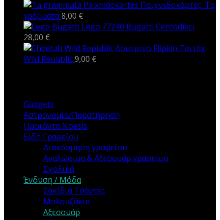
Παιχνιδοκάρτες: Τα
γράμματα
8,00
€
Lego 77240 Bugatti Centodieci
28,00
€
Λούτρινο Flipkin Τσιτάχ
Wild Republic
9,00
€
ΚΑΤΗΓΟΡΙΕΣ
Gadgets
Αστρονομία/Παρατήρηση
Προϊόντα Noesis
Είδη Γραφείου
Διακόσμηση γραφείου
Αναλώσιμα & Αξεσουάρ γραφείου
Σχολικά
Ένδυση / Μόδα
Σακίδια Τσάντες
Μπλουζάκια
Αξεσουάρ