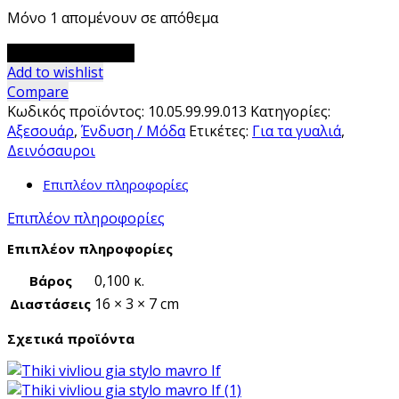
Μόνο 1 απομένουν σε απόθεμα
Θήκη
Προσθήκη στο καλάθι
γυαλιών
Add to wishlist
Δεινόσαυροι
Compare
ποσότητα
Κωδικός προϊόντος:
10.05.99.99.013
Κατηγορίες:
Αξεσουάρ
,
Ένδυση / Μόδα
Ετικέτες:
Για τα γυαλιά
,
Δεινόσαυροι
Επιπλέον πληροφορίες
Επιπλέον πληροφορίες
Επιπλέον πληροφορίες
0,100 κ.
Βάρος
16 × 3 × 7 cm
Διαστάσεις
Σχετικά προϊόντα