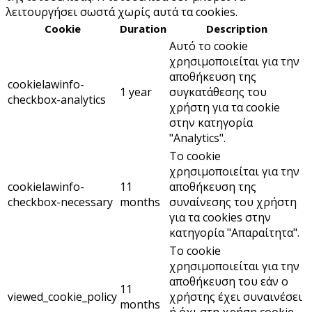
λειτουργήσει σωστά χωρίς αυτά τα cookies.
Cookie
Duration
Description
Αυτό το cookie
χρησιμοποιείται για την
αποθήκευση της
cookielawinfo-
1 year
συγκατάθεσης του
checkbox-analytics
χρήστη για τα cookie
στην κατηγορία
"Analytics".
Το cookie
χρησιμοποιείται για την
cookielawinfo-
11
αποθήκευση της
checkbox-necessary
months
συναίνεσης του χρήστη
για τα cookies στην
κατηγορία "Απαραίτητα".
Το cookie
χρησιμοποιείται για την
αποθήκευση του εάν ο
11
viewed_cookie_policy
χρήστης έχει συναινέσει
months
ή όχι στη χρήση cookie.