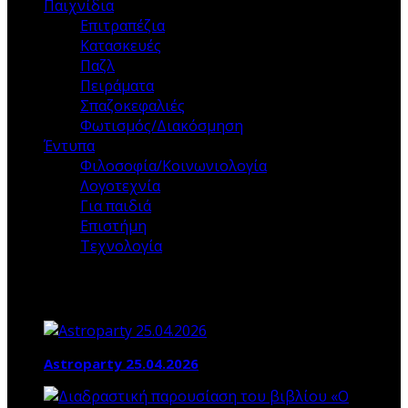
Παιχνίδια
Επιτραπέζια
Κατασκευές
Παζλ
Πειράματα
Σπαζοκεφαλιές
Φωτισμός/Διακόσμηση
Έντυπα
Φιλοσοφία/Κοινωνιολογία
Λογοτεχνία
Για παιδιά
Επιστήμη
Τεχνολογία
Τα ΝΕΑ ΜΑΣ
Astroparty 25.04.2026