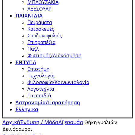
ΜΠΛΟΥΖΑΚΙΑ
ΑΞΕΣΟΥΑΡ
ΠΑΙΧΝΙΔΙΑ
Πειράματα
Κατασκευές
Σπαζοκεφαλιές
Επιτραπέζια
Παζλ
Φωτισμός/Διακόσμηση
ΕΝΤΥΠΑ
Επιστήμη
Τεχνολογία
Φιλοσοφία/Κοινωνιολογία
Λογοτεχνία
Για παιδιά
Αστρονομία/Παρατήρηση
Ελληνικα
Αρχική
Ένδυση / Μόδα
Αξεσουάρ
Θήκη γυαλιών
Δεινόσαυροι