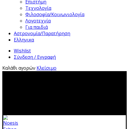
Επιστήμη
Τεχνολογία
Φιλοσοφία/Κοινωνιολογία
Λογοτεχνία
Για παιδιά
Αστρονομία/Παρατήρηση
Ελληνικα
Wishlist
Σύνδεση / Εγγραφή
Καλάθι αγορών
Κλείσιμο
2310 483041|info@noesis-shop.gr|
Δωρεάν αποστολή
για παραγγελίες άνω των 50€
|
Ανοιχτά:
Τρίτη - Κυριακή:
11.00-19.00
Κλειστά: 1-17 Αυγούστου