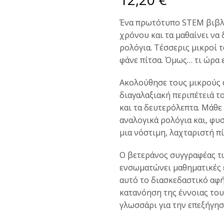
Ένα πρωτότυπο STEM βιβλίο
χρόνου και τα μαθαίνει να
ρολόγια. Τέσσερις μικροί 
φάνε πίτσα. Όμως… τι ώρα ε
Ακολούθησε τους μικρούς α
διαγαλαξιακή περιπέτειά το
και τα δευτερόλεπτα. Μάθε
αναλογικά ρολόγια και, φυσ
μια νόστιμη, λαχταριστή π
Ο βετεράνος συγγραφέας τω
ενσωματώνει μαθηματικές 
αυτό το διασκεδαστικό αφή
κατανόηση της έννοιας του
γλωσσάρι για την επεξήγησ