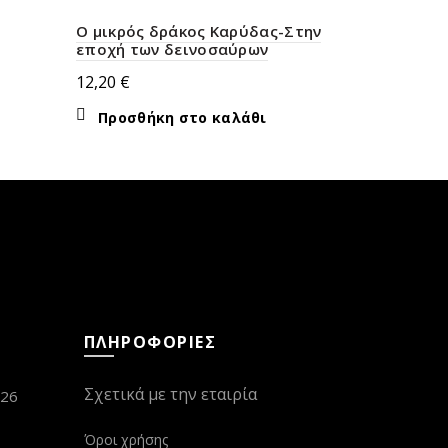
ΕΚΤΌΣ ΑΠ
Ο μικρός δράκος Καρύδας-Στην
Η ζωή μου
εποχή των δεινοσαύρων
αφηγείται
12,20
€
16,60
€
Προσθήκη στο καλάθι
Διαβάσ
ΠΛΗΡΟΦΟΡΙΕΣ
Σχετικά με την εταιρία
026
Όροι χρήσης