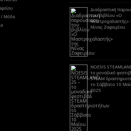
αφείου
Διαδραστική παρου
του βιβλίου «Ο
 / Μόδα
Μαστροχαλαστής» 
ια
Νίνας Ζαφειρίου
NOESIS STEAMLAND
το μοναδικό φεστι
STEAM δραστηριοτ
το Σάββατο 10 Μαΐ
2025