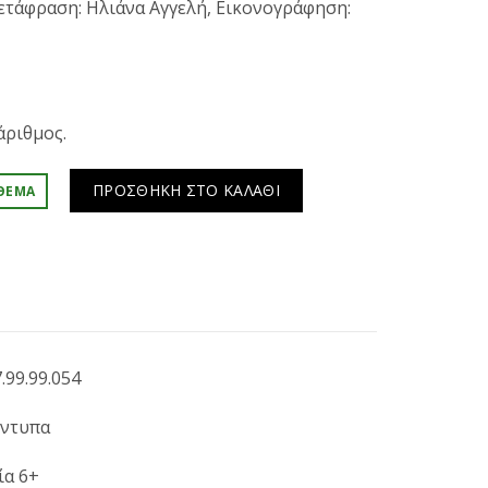
Μετάφραση: Ηλιάνα Αγγελή, Εικονογράφηση:
άριθμος.
ΠΡΟΣΘΉΚΗ ΣΤΟ ΚΑΛΆΘΙ
ΘΕΜΑ
.99.99.054
ντυπα
ία 6+