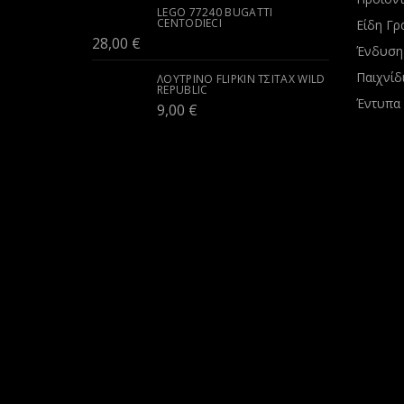
LEGO 77240 BUGATTI
CENTODIECI
Είδη Γρ
28,00
€
Ένδυση
Παιχνίδ
ΛΟΎΤΡΙΝΟ FLIPKIN ΤΣΙΤΆΧ WILD
REPUBLIC
Έντυπα
9,00
€