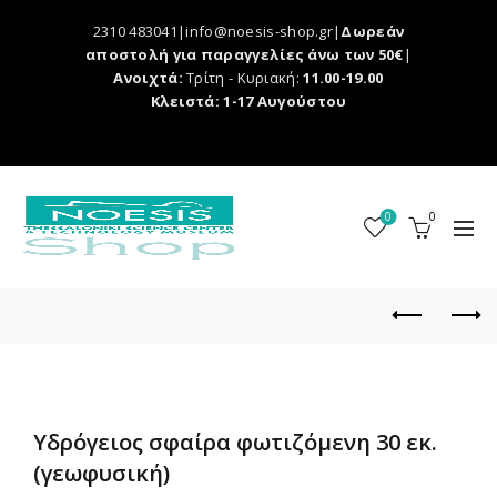
2310 483041|info@noesis-shop.gr|
Δωρεάν
αποστολή για παραγγελίες άνω των 50€
|
Ανοιχτά:
Τρίτη - Κυριακή:
11.00-19.00
Κλειστά: 1-17 Αυγούστου
0
0
Υδρόγειος σφαίρα φωτιζόμενη 30 εκ.
(γεωφυσική)