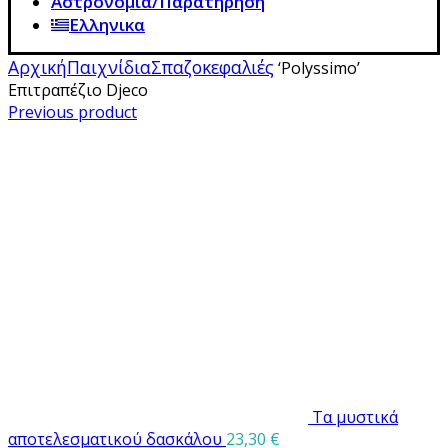
Αστρονομία/Παρατήρηση
Ελληνικα
Αρχική
Παιχνίδια
Σπαζοκεφαλιές
‘Polyssimo’
Επιτραπέζιο Djeco
Previous product
Τα μυστικά
αποτελεσματικού δασκάλου
23,30
€