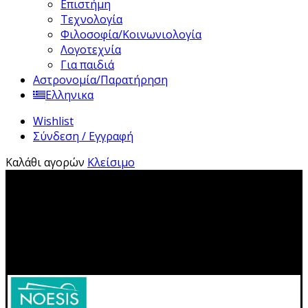
Επιστήμη
Τεχνολογία
Φιλοσοφία/Κοινωνιολογία
Λογοτεχνία
Για παιδιά
Αστρονομία/Παρατήρηση
Ελληνικα
Wishlist
Σύνδεση / Εγγραφή
Καλάθι αγορών
Κλείσιμο
2310 483041|info@noesis-shop.gr|
Δωρεάν αποστολή
για παραγγελίες άνω των 50€
|
Ανοιχτά:
Τρίτη - Κυριακή:
11.00-19.00
Κλειστά: 1-17 Αυγούστου