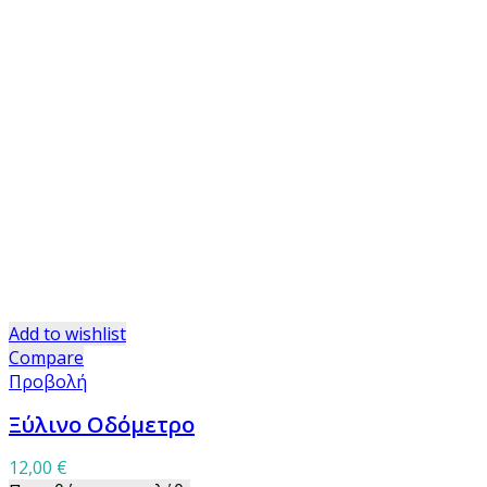
Add to wishlist
Compare
Προβολή
Ξύλινο Οδόμετρο
12,00
€