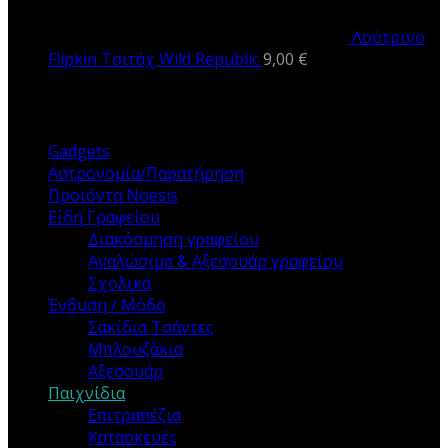
Λούτρινο
Flipkin Τσιτάχ Wild Republic
9,00
€
ΚΑΤΗΓΟΡΙΕΣ
Gadgets
Αστρονομία/Παρατήρηση
Προϊόντα Noesis
Είδη Γραφείου
Διακόσμηση γραφείου
Αναλώσιμα & Αξεσουάρ γραφείου
Σχολικά
Ένδυση / Μόδα
Σακίδια Τσάντες
Μπλουζάκια
Αξεσουάρ
Παιχνίδια
Επιτραπέζια
Κατασκευές