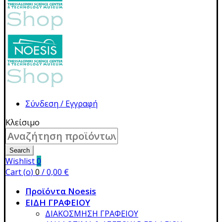
Σύνδεση / Εγγραφή
Κλείσιμο
Search
for:
Search
Wishlist
0
Cart (
o
)
0
/
0,00
€
Προϊόντα Noesis
ΕΙΔΗ ΓΡΑΦΕΙΟΥ
ΔΙΑΚΟΣΜΗΣΗ ΓΡΑΦΕΙΟΥ