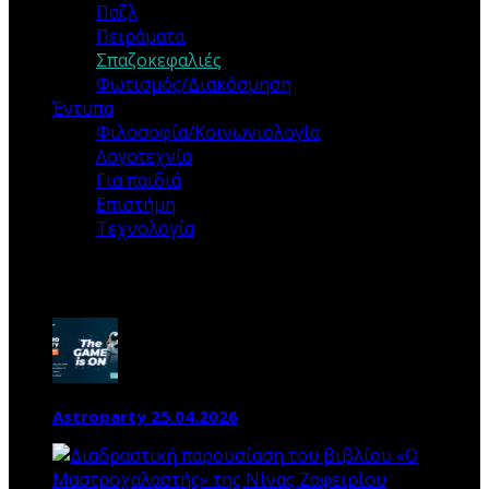
Παζλ
Πειράματα
Σπαζοκεφαλιές
Φωτισμός/Διακόσμηση
Έντυπα
Φιλοσοφία/Κοινωνιολογία
Λογοτεχνία
Για παιδιά
Επιστήμη
Τεχνολογία
Τα ΝΕΑ ΜΑΣ
Astroparty 25.04.2026