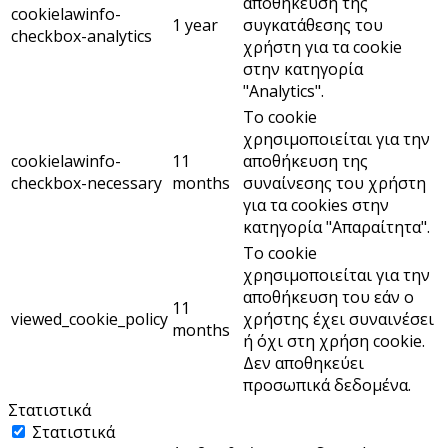
αποθήκευση της
cookielawinfo-
1 year
συγκατάθεσης του
checkbox-analytics
χρήστη για τα cookie
στην κατηγορία
"Analytics".
Το cookie
χρησιμοποιείται για την
cookielawinfo-
11
αποθήκευση της
checkbox-necessary
months
συναίνεσης του χρήστη
για τα cookies στην
κατηγορία "Απαραίτητα".
Το cookie
χρησιμοποιείται για την
αποθήκευση του εάν ο
11
viewed_cookie_policy
χρήστης έχει συναινέσει
months
ή όχι στη χρήση cookie.
Δεν αποθηκεύει
προσωπικά δεδομένα.
Στατιστικά
Στατιστικά