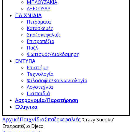
ΜΠΛΟΥΖΑΚΙΑ
ΑΞΕΣΟΥΑΡ
ΠΑΙΧΝΙΔΙΑ
Πειράματα
Κατασκευές
Σπαζοκεφαλιές
Επιτραπέζια
Παζλ
Φωτισμός/Διακόσμηση
ΕΝΤΥΠΑ
Επιστήμη
Τεχνολογία
Φιλοσοφία/Κοινωνιολογία
Λογοτεχνία
Για παιδιά
Αστρονομία/Παρατήρηση
Ελληνικα
Αρχική
Παιχνίδια
Σπαζοκεφαλιές
‘Crazy Sudoku’
Επιτραπέζιο Djeco