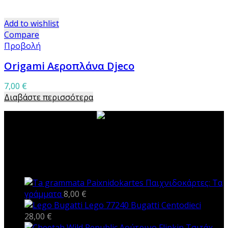
Add to wishlist
Compare
Προβολή
Origami Αεροπλάνα Djeco
7,00
€
Διαβάστε περισσότερα
ΝΕΑ ΠΡΟΪΟΝΤΑ
Παιχνιδοκάρτες: Τα
γράμματα
8,00
€
Lego 77240 Bugatti Centodieci
28,00
€
Λούτρινο Flipkin Τσιτάχ