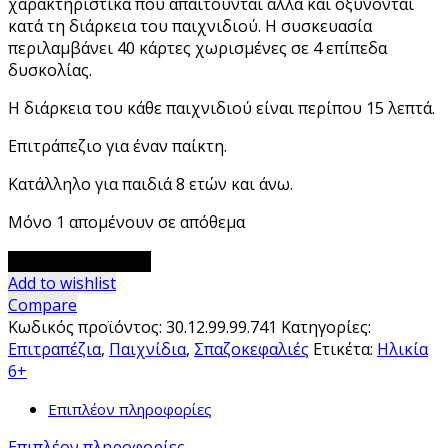
χαρακτηριστικά που απαιτούνται αλλά και οξύνονται
κατά τη διάρκεια του παιχνιδιού. Η συσκευασία
περιλαμβάνει 40 κάρτες χωρισμένες σε 4 επίπεδα
δυσκολίας.
Η διάρκεια του κάθε παιχνιδιού είναι περίπου 15 λεπτά.
Επιτράπεζιο για έναν παίκτη.
Κατάλληλο για παιδιά 8 ετών και άνω.
Μόνο 1 απομένουν σε απόθεμα
'Crazy
Προσθήκη στο καλάθι
Sudoku'
Add to wishlist
Επιτραπέζιο
Compare
Djeco
Κωδικός προϊόντος:
30.12.99.99.741
Κατηγορίες:
ποσότητα
Επιτραπέζια
,
Παιχνίδια
,
Σπαζοκεφαλιές
Ετικέτα:
Ηλικία
6+
Επιπλέον πληροφορίες
Επιπλέον πληροφορίες