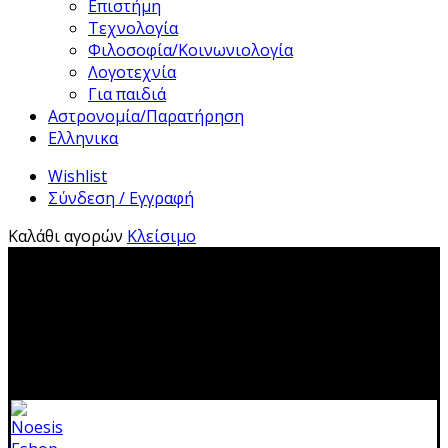
Επιστήμη
Τεχνολογία
Φιλοσοφία/Κοινωνιολογία
Λογοτεχνία
Για παιδιά
Αστρονομία/Παρατήρηση
Ελληνικα
Wishlist
Σύνδεση / Εγγραφή
Καλάθι αγορών
Κλείσιμο
2310 483041|info@noesis-shop.gr|
Δωρεάν αποστολή
για παραγγελίες άνω των 50€
|
Ανοιχτά:
Τρίτη - Κυριακή:
11.00-19.00
Κλειστά: 1-17 Αυγούστου