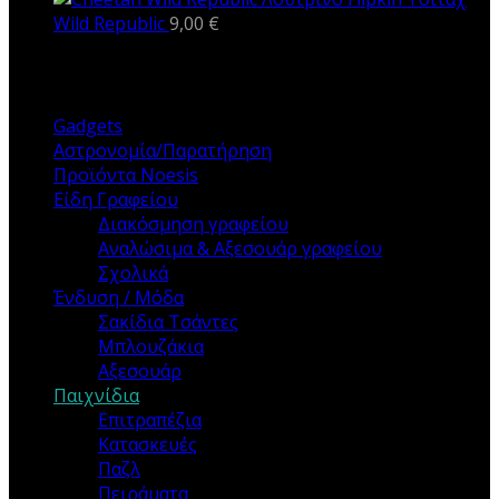
Wild Republic
9,00
€
ΚΑΤΗΓΟΡΙΕΣ
Gadgets
Αστρονομία/Παρατήρηση
Προϊόντα Noesis
Είδη Γραφείου
Διακόσμηση γραφείου
Αναλώσιμα & Αξεσουάρ γραφείου
Σχολικά
Ένδυση / Μόδα
Σακίδια Τσάντες
Μπλουζάκια
Αξεσουάρ
Παιχνίδια
Επιτραπέζια
Κατασκευές
Παζλ
Πειράματα