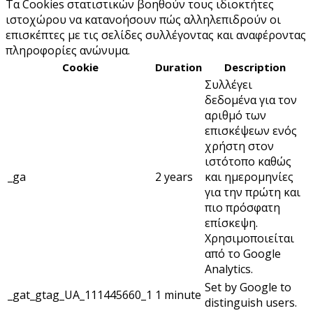
Τα Cookies στατιστικών βοηθούν τους ιδιοκτήτες
ιστοχώρου να κατανοήσουν πώς αλληλεπιδρούν οι
επισκέπτες με τις σελίδες συλλέγοντας και αναφέροντας
πληροφορίες ανώνυμα.
Cookie
Duration
Description
Συλλέγει
δεδομένα για τον
αριθμό των
επισκέψεων ενός
χρήστη στον
ιστότοπο καθώς
_ga
2 years
και ημερομηνίες
για την πρώτη και
πιο πρόσφατη
επίσκεψη.
Χρησιμοποιείται
από το Google
Analytics.
Set by Google to
_gat_gtag_UA_111445660_1
1 minute
distinguish users.