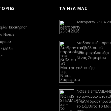
ΓΟΡΙΕΣ
ΤΑ ΝΕΑ ΜΑΣ
s
Astroparty 25.04.2
ομία/Παρατήρηση
α Noesis
αφείου
Διαδραστική παρου
του βιβλίου «Ο
 / Μόδα
Μαστροχαλαστής» 
ια
Νίνας Ζαφειρίου
NOESIS STEAMLAND
το μοναδικό φεστι
STEAM δραστηριοτ
το Σάββατο 10 Μαΐ