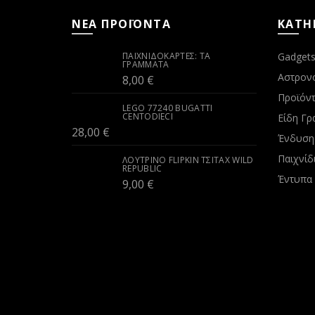
ΝΕΑ ΠΡΟΪΟΝΤΑ
ΚΑΤΗ
ΠΑΙΧΝΙΔΟΚΆΡΤΕΣ: ΤΑ
Gadget
ΓΡΆΜΜΑΤΑ
Αστρον
8,00
€
Προϊόντ
LEGO 77240 BUGATTI
CENTODIECI
Είδη Γρ
28,00
€
Ένδυση
Παιχνίδ
ΛΟΎΤΡΙΝΟ FLIPKIN ΤΣΙΤΆΧ WILD
REPUBLIC
Έντυπα
9,00
€