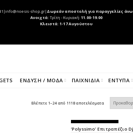
41|info@noesis-shop.gr|
Δωρεάν αποστολή για παραγγελίες άνω
Ανοιχτά:
Τρίτη - Κυριακή:
11.00-19.00
Κλειστά: 1-17 Αυγούστου
GETS
ΕΝΔΥΣΗ / ΜΟΔΑ
ΠΑΙΧΝΙΔΙΑ
ΕΝΤΥΠΑ
Βλέπετε 1–24 από 1118 αποτελέσματα
ΕΚΤΌΣ ΑΠΟΘΈΜΑΤΟΣ
‘Polyssimo’ Επιτραπέζιο D