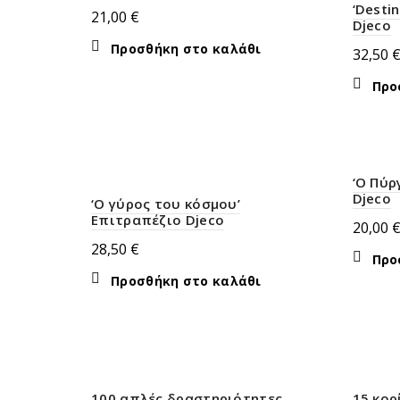
‘Desti
21,00
€
Djeco
Προσθήκη στο καλάθι
32,50
Προ
‘Ο Πύρ
Djeco
‘Ο γύρος του κόσμου’
Επιτραπέζιο Djeco
20,00
28,50
€
Προ
Προσθήκη στο καλάθι
100 απλές δραστηριότητες
15 κορ