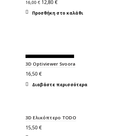
Original
Η
12,80
€
16,00
€
price
τρέχουσα
Προσθήκη στο καλάθι
was:
τιμή
16,00 €.
είναι:
12,80 €.
ΕΚΤΌΣ ΑΠΟΘΈΜΑΤΟΣ
3D Optiviewer Svoora
16,50
€
Διαβάστε περισσότερα
3D Ελικόπτερο TODO
15,50
€