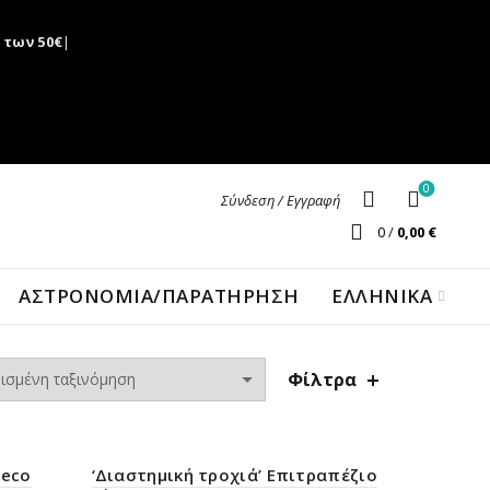
 των 50€
|
0
Σύνδεση / Εγγραφή
0
/
0,00
€
ΑΣΤΡΟΝΟΜΊΑ/ΠΑΡΑΤΉΡΗΣΗ
ΕΛΛΗΝΙΚΑ
Φίλτρα
jeco
‘Διαστημική τροχιά’ Επιτραπέζιο